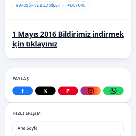
#
BROŞÜR VE BİLDİRİLER
#
DUYURU
1 Mayıs 2016 Bildirimiz indirmek
için tıklayınız
PAYLAŞ
f
𝕏
P
Facebook üzerinden paylaş
X üzerinden paylaş
Pinterest üzerinden paylaş
Instagram üzerin
WhatsApp
HIZLI ERIŞIM
Ana Sayfa
→