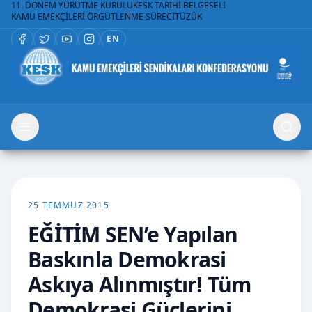
11. DÖNEM YÜRÜTME KURULU
KESK TARİHİ BELGESELİ
KAMU EMEKÇİLERİ ÖRGÜTLENME SÜRECİ
TÜZÜK
EN
25 TEMMUZ 2015
EĞİTİM SEN’e Yapılan
Baskınla Demokrasi
Askıya Alınmıştır! Tüm
Demokrasi Güçlerini