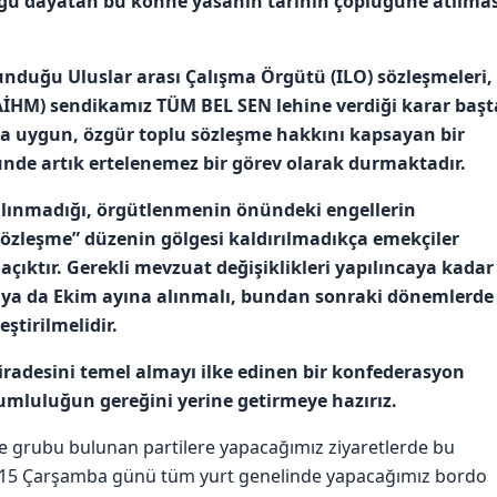
uğu dayatan bu köhne yasanın tarihin çöplüğüne atılmas
unduğu Uluslar arası Çalışma Örgütü (ILO) sözleşmeleri,
İHM) sendikamız TÜM BEL SEN lehine verdiği karar başt
a uygun, özgür toplu sözleşme hakkını kapsayan bir
de artık ertelenemez bir görev olarak durmaktadır.
alınmadığı, örgütlenmenin önündeki engellerin
Sözleşme” düzenin gölgesi kaldırılmadıkça emekçiler
çıktır. Gerekli mevzuat değişiklikleri yapılıncaya kadar
 ya da Ekim ayına alınmalı, bundan sonraki dönemlerde
ştirilmelidir.
iradesini temel almayı ilke edinen bir konfederasyon
mluluğun gereğini yerine getirmeye hazırız.
 grubu bulunan partilere yapacağımız ziyaretlerde bu
2015 Çarşamba günü tüm yurt genelinde yapacağımız bordo