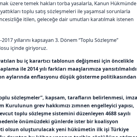
 olmak üzere temek hakları torba yasalarla, Kanun Hükmünde
attıkları toplu satış sözleşmeleri ile yaşamsal sorunlarla
esizliğe itilen, geleceğe dair umutları karatılmak istenen
-2017 yıllarını kapsayan 3. Dönem “Toplu Sözleşme”
losu içinde giriyoruz.
tılan bu iç karartıcı tablonun değişmesi için öncelikle
aplama ile 2014 yılı farkları maaşlarımıza yansıtılmalıdı
on aylarında enflasyonu düşük gösterme politikasından
toplu sözleşmeler”, kapsam, tarafların belirlenmesi, imz
kem Kurulunun grev hakkımızı zımnen engelleyici yapısı,
evcut toplu sözleşme sistemini düzenleyen 4688 sayılı
nedenle önümüzdeki günlerde ister bir koalisyon
i olsun oluşturulacak yeni hükümetin ilk işi Türkiye