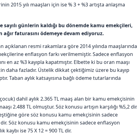
inin 2015 yılı maaşları için ise % 3 + %3 artışta anlaşma
 sayılı günlerin kaldığı bu dönemde kamu emekçileri,
in ağır faturasını ödemeye devam ediyoruz.
dan açıklanan resmi rakamlara göre 2014 yılında maaşlarında
mekçilerine enflasyon farkı verilmemiştir. Sadece enflasyon
ını en az %3 kayıpla kapatmıştır. Elbette ki bu oran maaşı
n daha fazladır. Üstelik dikkat çektiğimiz üzere bu kayıp
ır. Taban aylık katsayısına bağlı ödeme tutarlarında
 çocuk) dahil aylık 2.365 TL maaş alan bir kamu emekçisinin
aşı 2.488 TL olmuştur. Söz konusu artışın karşılığı %5,2 dir
kleştiğine göre söz konusu kamu emekçisinin sadece
7 dir. Söz konusu kamu emekçisinin sadece enflasyon
lık kaybı ise 75 X 12 = 900 TL dir.