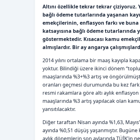
Altını özellikle tekrar tekrar çiziyoruz
bağlı ödeme tutarlarında yaşanan kayı
emekçilerinin, enflasyon farkı ve buna b
katsayısına bağlı ödeme tutarlarında 
göstermektedir. Kısacası kamu emekçile
almışlardır. Bir ay angarya çalışmışlard
2014 yılını ortalama bir maaş kayıpla kap
yoktur. Bilindiği üzere ikinci dönem “topl
maaşlarında %3+%3 artış ve öngörülmüştür
oranları geçmesi durumunda bu kez farkın
resmi rakamlara göre altı aylık enflasyon %4
maaşlarında %3 artış yapılacak olan kamu
yansıtılacaktır.
Diğer taraftan Nisan ayında %1,63, Mayıs
ayında %0,51 düşüş yaşanmıştır. Bugüne k
aylık dönemlerin son aylarında TÜİK’in 