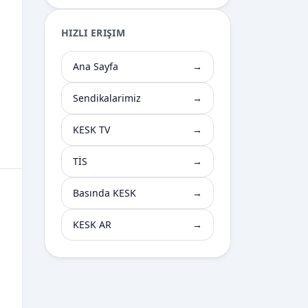
HIZLI ERIŞIM
Ana Sayfa
→
Sendikalarimiz
→
KESK TV
→
TİS
→
Basında KESK
→
KESK AR
→