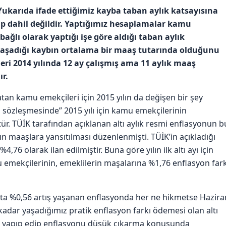
. Yukarıda ifade ettiğimiz kayba taban aylık katsayısına
p dahil değildir. Yaptığımız hesaplamalar kamu
ağlı olarak yaptığı işe göre aldığı taban aylık
yaşadığı kaybın ortalama bir maaş tutarında olduğunu
ri 2014 yılında 12 ay çalışmış ama 11 aylık maaş
ır.
atan kamu emekçileri için 2015 yılın da değişen bir şey
u sözleşmesinde” 2015 yılı için kamu emekçilerinin
. TÜİK tarafından açıklanan altı aylık resmi enflasyonun b
 maaşlara yansıtılması düzenlenmişti. TÜİK’in açıkladığı
,76 olarak ilan edilmiştir. Buna göre yılın ilk altı ayı için
 emekçilerinin, emeklilerin maşalarına %1,76 enflasyon fark
’ta %0,56 artış yaşanan enflasyonda her ne hikmetse Hazira
adar yaşadığımız pratik enflasyon farkı ödemesi olan altı
ne yapıp edip enflasyonu düşük çıkarma konusunda