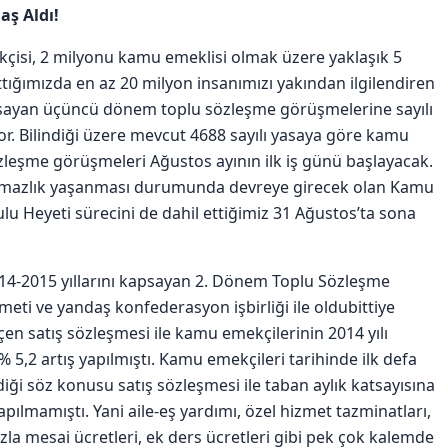
aş Aldı!
çisi, 2 milyonu kamu emeklisi olmak üzere yaklaşık 5
attığımızda en az 20 milyon insanımızı yakından ilgilendiren
apsayan üçüncü dönem toplu sözleşme görüşmelerine sayılı
r. Bilindiği üzere mevcut 4688 sayılı yasaya göre kamu
zleşme görüşmeleri Ağustos ayının ilk iş günü başlayacak.
şmazlık yaşanması durumunda devreye girecek olan Kamu
lu Heyeti sürecini de dahil ettiğimiz 31 Ağustos’ta sona
14-2015 yıllarını kapsayan 2. Dönem Toplu Sözleşme
ti ve yandaş konfederasyon işbirliği ile oldubittiye
eçen satış sözleşmesi ile kamu emekçilerinin 2014 yılı
% 5,2 artış yapılmıştı. Kamu emekçileri tarihinde ilk defa
ği söz konusu satış sözleşmesi ile taban aylık katsayısına
apılmamıştı. Yani aile-eş yardımı, özel hizmet tazminatları,
zla mesai ücretleri, ek ders ücretleri gibi pek çok kalemde