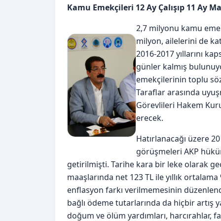
Kamu Emekçileri 12 Ay Çalışıp 11 Ay Ma
2,7 milyonu kamu emek
milyon, ailelerini de k
2016-2017 yıllarını k
günler kalmış bulunuyo
emekçilerinin toplu sö
Taraflar arasında uyu
Görevlileri Hakem Kuru
erecek.
Hatırlanacağı üzere 20
görüşmeleri AKP hüküme
getirilmişti. Tarihe kara bir leke olarak g
maaşlarında net 123 TL ile yıllık ortalama 
enflasyon farkı verilmemesinin düzenlendi
bağlı ödeme tutarlarında da hiçbir artış y
doğum ve ölüm yardımları, harcırahlar, fa