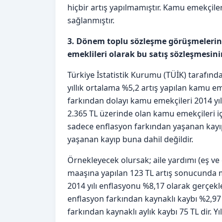
hiçbir artış yapılmamıştır. Kamu emekçiler
sağlanmıştır.
3. Dönem toplu sözleşme görüşmelerine
emeklileri olarak bu satış sözleşmesin
Türkiye İstatistik Kurumu (TÜİK) tarafın
yıllık ortalama %5,2 artış yapılan kamu e
farkından dolayı kamu emekçileri 2014 yıl
2.365 TL üzerinde olan kamu emekçileri içi
sadece enflasyon farkından yaşanan kayıpt
yaşanan kayıp buna dahil değildir.
Örnekleyecek olursak; aile yardımı (eş ve
maaşına yapılan 123 TL artış sonucunda ma
2014 yılı enflasyonu %8,17 olarak gerçe
enflasyon farkından kaynaklı kaybı %2,9
farkından kaynaklı aylık kaybı 75 TL dir. Yıl