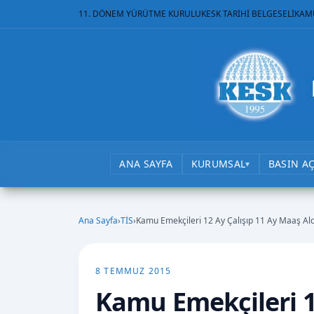
11. DÖNEM YÜRÜTME KURULU
KESK TARİHİ BELGESELİ
KAM
ANA SAYFA
KURUMSAL
BASIN A
▾
Ana Sayfa
›
TİS
›
Kamu Emekçileri 12 Ay Çalışıp 11 Ay Maaş Ald
8 TEMMUZ 2015
Kamu Emekçileri 1