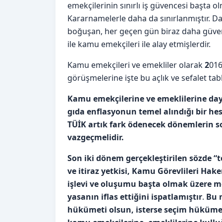
emekçilerinin sınırlı iş güvencesi başta
Kararnamelerle daha da sınırlanmıştır. Day
boğuşan, her geçen gün biraz daha güvenc
ile kamu emekçileri ile alay etmişlerdir.
Kamu emekçileri ve emekliler olarak
2
016
görüşmelerine işte bu açlık ve sefalet tab
Kamu emekçilerine ve emeklilerine daya
gıda enflasyonun temel alındığı bir hes
TÜİK artık fark ödenecek dönemlerin s
vazgeçmelidir.
Son iki dönem gerçekleştirilen sözde “
ve itiraz yetkisi, Kamu Görevlileri Ha
işlevi ve oluşumu başta olmak üzere m
yasanın iflas ettiğini ispatlamıştır
.
Bu 
hükümeti olsun, isterse seçim hükümet