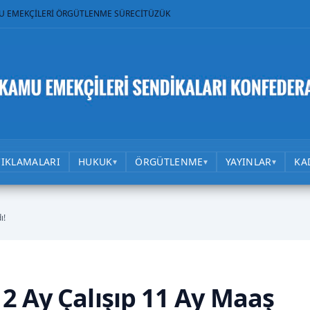
U EMEKÇİLERİ ÖRGÜTLENME SÜRECİ
TÜZÜK
ÇIKLAMALARI
HUKUK
ÖRGÜTLENME
YAYINLAR
KA
▾
▾
▾
ı!
2 Ay Çalışıp 11 Ay Maaş