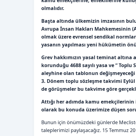
kamu emekçilerine, emeklilerine kull
olmalıdır.
Başta altında ülkemizin imzasının bul
Avrupa İnsan Hakları Mahkemesinin (A
olmak üzere evrensel sendikal normlar
yasanın yapılması yeni hükümetin önün
Grev hakkımızın yasal teminat altına 
korunduğu 4688 sayılı yasa ve “ Toplu 
aleyhine olan tablonun değişmeyeceği a
3. Dönem toplu sözleşme takvimi Eylül
de görüşmeler bu takvime göre gerçekle
Attığı her adımda kamu emekçilerinin 
olarak bu konuda üzerimize düşen soru
Bunun için önümüzdeki günlerde Mecliste
taleplerimizi paylaşacağız. 15 Temmuz 