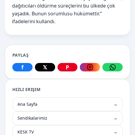
dağıtıcıları öldürme süreçlerini bu ülkede çok
yaşadık. Bunun sorumlusu hükümettir.”
ifadelerini kullandı.
PAYLAŞ
f
𝕏
P
Facebook üzerinden paylaş
X üzerinden paylaş
Pinterest üzerinden paylaş
Instagram üzerin
WhatsApp
HIZLI ERIŞIM
Ana Sayfa
→
Sendikalarimiz
→
KESK TV
→