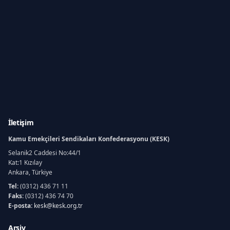
İletişim
Kamu Emekçileri Sendikaları Konfederasyonu (KESK)
Selanik2 Caddesi No:44/1
Kat:1 Kızılay
Ankara, Türkiye
Tel:
(0312) 436 71 11
Faks:
(0312) 436 74 70
E-posta:
kesk@kesk.org.tr
Arşiv