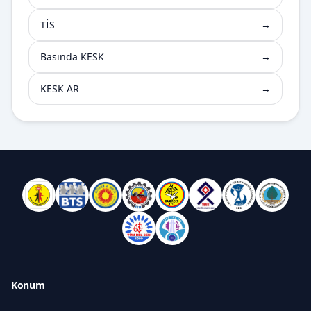
TİS
→
Basında KESK
→
KESK AR
→
Konum