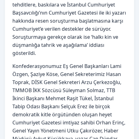
tehditlere, baskılara ve İstanbul Cumhuriyet
Başsavcılığı’nın Cumhuriyet Gazetesi ile iki yazarı
hakkında resen soruşturma başlatmasına karşı
Cumhuriyet’e verilen destekler de sürüyor.
Soruşturmaya gerekçe olarak ise ‘halkı kin ve
düşmanlığa tahrik ve aşağılama’ iddiası
gösterildi.
Konfederasyonumuz Eş Genel Başkanları Lami
Özgen, Şaziye Köse, Genel Sekreterimiz Hasan
Toprak, DİSK Genel Sekreteri Arzu Çerkezoğlu,
TMMOB İKK Sözcüsü Süleyman Solmaz, TTB
İkinci Başkanı Mehmet Raşit Tükel, İstanbul
Tabip Odası Başkanı Selçuk Erez ile birçok
demokratik kitle örgütünden oluşan heyet
Cumhuriyet Gazetesi imtiyaz sahibi Orhan Erinç,
Genel Yayın Yönetmeni Utku Çakırözer, Haber
Müdürü Aykut Küçükkaya, yazar Can Dündar,