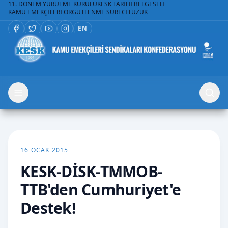
11. DÖNEM YÜRÜTME KURULU
KESK TARİHİ BELGESELİ
KAMU EMEKÇİLERİ ÖRGÜTLENME SÜRECİ
TÜZÜK
EN
16 OCAK 2015
KESK-DİSK-TMMOB-
TTB'den Cumhuriyet'e
Destek!