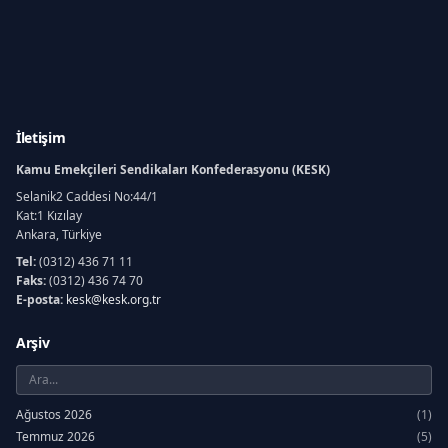
İletişim
Kamu Emekçileri Sendikaları Konfederasyonu (KESK)
Selanik2 Caddesi No:44/1
Kat:1 Kızılay
Ankara, Türkiye
Tel:
(0312) 436 71 11
Faks:
(0312) 436 74 70
E-posta:
kesk@kesk.org.tr
Arşiv
Ağustos 2026
(1)
Temmuz 2026
(5)