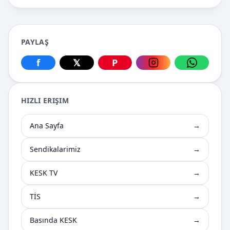
PAYLAŞ
f
𝕏
P
Facebook üzerinden paylaş
X üzerinden paylaş
Pinterest üzerinden paylaş
Instagram üzerin
WhatsApp
HIZLI ERIŞIM
Ana Sayfa
→
Sendikalarimiz
→
KESK TV
→
TİS
→
Basında KESK
→