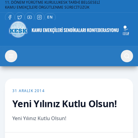
11. DÖNEM YÜRÜTME KURULU
KESK TARİHİ BELGESELİ
KAMU EMEKÇİLERİ ÖRGÜTLENME SÜRECİ
TÜZÜK
EN
31 ARALIK 2014
Yeni Yılınız Kutlu Olsun!
Yeni Yılınız Kutlu Olsun!