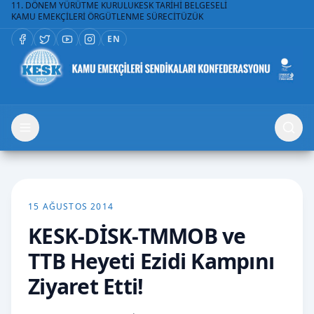
11. DÖNEM YÜRÜTME KURULU
KESK TARİHİ BELGESELİ
KAMU EMEKÇİLERİ ÖRGÜTLENME SÜRECİ
TÜZÜK
EN
15 AĞUSTOS 2014
KESK-DİSK-TMMOB ve
TTB Heyeti Ezidi Kampını
Ziyaret Etti!