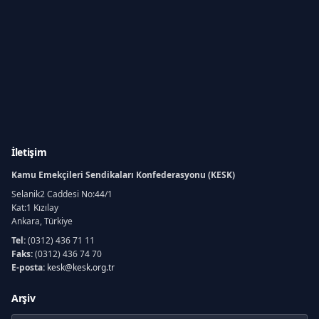
İletişim
Kamu Emekçileri Sendikaları Konfederasyonu (KESK)
Selanik2 Caddesi No:44/1
Kat:1 Kızılay
Ankara, Türkiye
Tel:
(0312) 436 71 11
Faks:
(0312) 436 74 70
E-posta:
kesk@kesk.org.tr
Arşiv