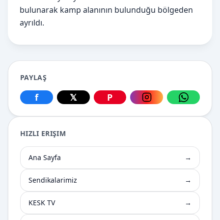
bulunarak kamp alanının bulunduğu bölgeden
ayrıldı.
PAYLAŞ
f
𝕏
P
Facebook üzerinden paylaş
X üzerinden paylaş
Pinterest üzerinden paylaş
Instagram üzerin
WhatsApp
HIZLI ERIŞIM
Ana Sayfa
→
Sendikalarimiz
→
KESK TV
→