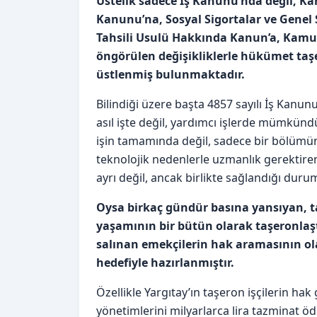
Üstelik sadece İş Kanunu’nda değil, K
Kanunu’na, Sosyal Sigortalar ve Genel
Tahsili Usulü Hakkında Kanun’a, Kamu
öngörülen değişikliklerle hükümet taş
üstlenmiş bulunmaktadır.
Bilindiği üzere başta 4857 sayılı İş Kan
asıl işte değil, yardımcı işlerde mümkündür
işin tamamında değil, sadece bir bölümünde
teknolojik nedenlerle uzmanlık gerektiren i
ayrı değil, ancak birlikte sağlandığı du
Oysa birkaç gündür basına yansıyan, t
yaşamının bir bütün olarak taşeronlaşt
salınan emekçilerin hak aramasının ol
hedefiyle hazırlanmıştır.
Özellikle Yargıtay’ın taşeron işçilerin hak
yönetimlerini milyarlarca lira tazminat ö