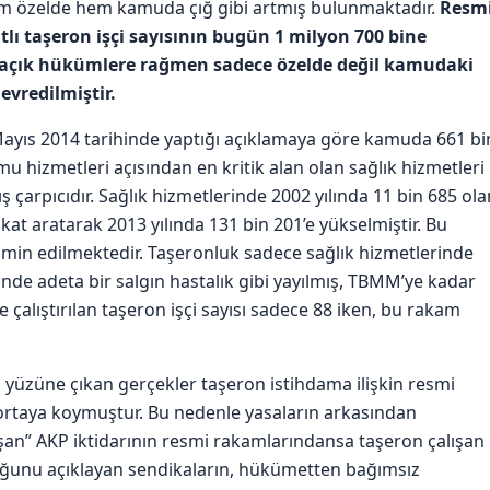
em özelde hem kamuda çığ gibi artmış bulunmaktadır.
Resm
tlı taşeron işçi sayısının bugün 1 milyon 700 bine
i açık hükümlere rağmen sadece özelde değil kamudaki
evredilmiştir.
Mayıs 2014 tarihinde yaptığı açıklamaya göre kamuda 661 bi
mu hizmetleri açısından en kritik alan olan sağlık hizmetleri
 çarpıcıdır. Sağlık hizmetlerinde 2002 yılında 11 bin 685 ola
2 kat aratarak 2013 yılında 131 bin 201’e yükselmiştir. Bu
tahmin edilmektedir. Taşeronluk sadece sağlık hizmetlerinde
e adeta bir salgın hastalık gibi yayılmış, TBMM’ye kadar
çalıştırılan taşeron işçi sayısı sadece 88 iken, bu rakam
 yüzüne çıkan gerçekler taşeron istihdama ilişkin resmi
ortaya koymuştur. Bu nedenle yasaların arkasından
an” AKP iktidarının resmi rakamlarındansa taşeron çalışan
lduğunu açıklayan sendikaların, hükümetten bağımsız