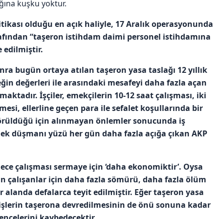
ığına kuşku yoktur.
tikası olduğu en açık haliyle, 17 Aralık operasyonunda
afından “taşeron istihdam daimi personel istihdamına
 edilmiştir.
ra bugün ortaya atılan taşeron yasa taslağı 12 yıllık
ğin değerleri ile arasındaki mesafeyi daha fazla açan
maktadır. İşçiler, emekçilerin 10-12 saat çalışması, iki
rmesi, ellerline geçen para ile sefalet koşullarında bir
örüldüğü için alınmayan önlemler sonucunda iş
mek düşmanı yüzü her gün daha fazla açığa çıkan AKP
ece çalışması sermaye için ‘daha ekonomiktir’. Oysa
n çalışanlar için daha fazla sömürü, daha fazla ölüm
landa defalarca teyit edilmiştir. Eğer taşeron yasa
 işlerin taşerona devredilmesinin de önü sonuna kadar
vencelerini kaybedecektir.