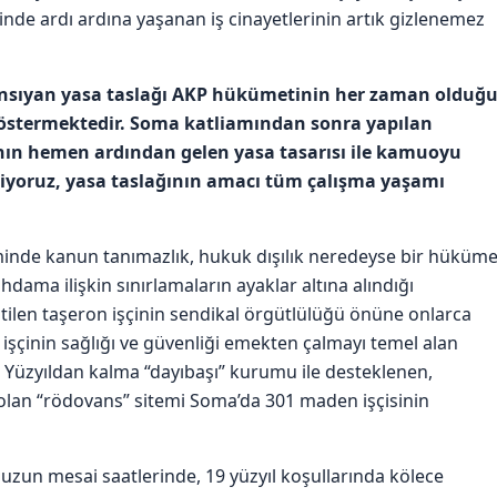
inde ardı ardına yaşanan iş cinayetlerinin artık gizlenemez
nsıyan yasa taslağı AKP hükümetinin her zaman olduğ
ı göstermektedir. Soma katliamından sonra yapılan
ının hemen ardından gelen yasa tasarısı ile kamuoyu
çiziyoruz, yasa taslağının amacı tüm çalışma yaşamı
eminde kanun tanımazlık, hukuk dışılık neredeyse bir hüküme
tihdama ilişkin sınırlamaların ayaklar altına alındığı
 itilen taşeron işçinin sendikal örgütlülüğü önüne onlarca
işçinin sağlığı ve güvenliği emekten çalmayı temel alan
9. Yüzyıldan kalma “dayıbaşı” kurumu ile desteklenen,
lan “rödovans” sitemi Soma’da 301 maden işçisinin
uzun mesai saatlerinde, 19 yüzyıl koşullarında kölece