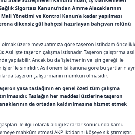
amu İhale Sözleşmeleri Kanunu’ndan, İş Mahkemeleri
 Sağlık Sigortası Kanunu’ndan Amme Alacaklarının
 Mali Yönetimi ve Kontrol Kanun’a kadar yapılması
erona dikensiz gül bahçesi hazırlayan bahçıvan rolünü
unu olmak üzere mevzuatımıza göre taşeron istihdam öncelikl
. Asıl işte taşeron çalışma istisnadır. Taşeron çalıştırma asıl
 yapılabilir. Ancak bu da ‘işletmenin ve işin gereği ile
şler’ le sınırlıdır. Asıl önemlisi kanuna göre bu şartların ayr
rumlarda taşeron çalıştırmanın mümkün olmasıdır.
aşeron yasa taslağının en genel özeti tüm çalışma
ırılmasıdır. Taslağın her maddesi üstlerine taşeron
anaklarının da ortadan kaldırılmasına hizmet etmek
 gaspları ile ilgili olarak aldığı kararlar sonucunda kamu
demeye mahkûm etmesi AKP iktidarını köşeye sıkıştırmıştır.