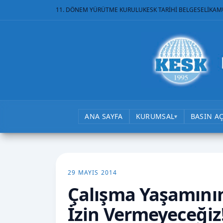
11. DÖNEM YÜRÜTME KURULU
KESK TARİHİ BELGESELİ
KAM
ANA SAYFA
KURUMSAL
BASIN A
▾
29 MAYIS 2014
Çalışma Yaşamının
İzin Vermeyeceğiz