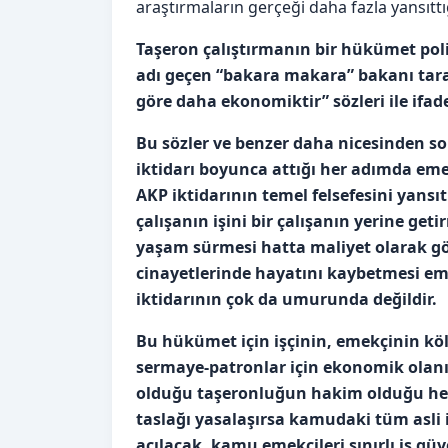
araştırmaların gerçeği daha fazla yansıtt
Taşeron çalıştırmanın bir hükümet poli
adı geçen “bakara makara” bakanı tar
göre daha ekonomiktir” sözleri ile ifade
Bu sözler ve benzer daha nicesinden son
iktidarı boyunca attığı her adımda eme
AKP iktidarının temel felsefesini yansıt
çalışanın işini bir çalışanın yerine geti
yaşam sürmesi hatta maliyet olarak g
cinayetlerinde hayatını kaybetmesi e
iktidarının çok da umurunda değildir.
Bu hükümet için işçinin, emekçinin köl
sermaye-patronlar için ekonomik olanı
olduğu taşeronluğun hakim olduğu her a
taslağı yasalaşırsa kamudaki tüm asli
açılacak, kamu emekçileri sınırlı iş gü