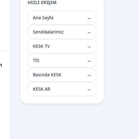
HIZLI ERIŞIM
Ana Sayfa
→
Sendikalarimiz
→
KESK TV
→
TİS
→
n
Basında KESK
→
KESK AR
→