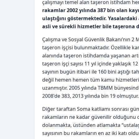
çalışmayı temel alan taşeron istihdam h
rakamlar 2002 yılında 387 bin olan kayı
ulaştığını göstermektedir. Yasalardak
asli ve sürekli hizmetler bile taşerona d
Çalışma ve Sosyal Güvenlik Bakanı’nın 2 
taşeron işçisi bulunmaktadır. Özellikle ka
alanında taşeron istihdamda yaşanan artış
taşeron işçi sayısı 11 yıl içinde yaklaşık 1
sayının bugün itibari ile 160 bini aştığı 
değil hemen hemen tüm kamu hizmetlerind
uzanmıştır. 2005 yılında TBMM bünyesinde 
2008'de 383, 2013 yılında bin 19 olmuştur.
Diğer taraftan Soma katliamı sonrası gün
rakamların ne kadar güvenilir olduğunu 
dolanmakta, üstünden atlamakta “ustalaş
sayısının bu rakamların en az iki katı o