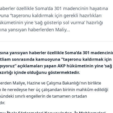
aberler özellikle Soma’da 301 madencinin hayatına
a “taşeronu kaldırmak için gerekli hazırlıkları
kümetinin yine ‘sağ gösterip sol vurma’ hazırlığı
sına yansıyan haberlerden Maliy…
sına yansıyan haberler özellikle Soma’da 301 madencini
atliam sonrasında kamuoyuna “taşeronu kaldırmak için
yapıyoruz“ açıklamaları yapan AKP hükümetinin yine ‘sağ
azırlığı içinde olduğunu göstermektedir.
erden Maliye, Hazine ve Çalışma Bakanlığı'nın birlikte
sı ile neredeyse her üç çalışandan birinin mahkûm edildiği
nündeki sınırlı engellerin de tamamen ortadan
ır.