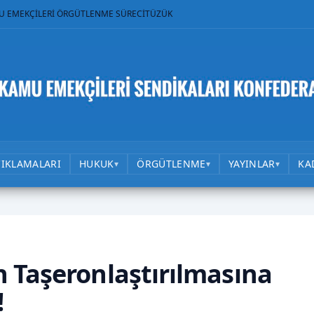
U EMEKÇİLERİ ÖRGÜTLENME SÜRECİ
TÜZÜK
ÇIKLAMALARI
HUKUK
ÖRGÜTLENME
YAYINLAR
KA
▾
▾
▾
 Taşeronlaştırılmasına
!