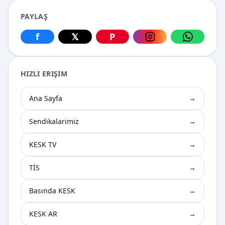
PAYLAŞ
f
𝕏
P
Facebook üzerinden paylaş
X üzerinden paylaş
Pinterest üzerinden paylaş
Instagram üzerin
WhatsApp
HIZLI ERIŞIM
Ana Sayfa
→
Sendikalarimiz
→
KESK TV
→
TİS
→
Basında KESK
→
KESK AR
→