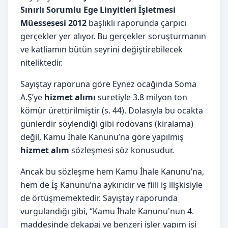
Sınırlı Sorumlu Ege Linyitleri İşletmesi
Müessesesi 2012
başlıklı raporunda çarpıcı
gerçekler yer alıyor. Bu gerçekler soruşturmanın
ve katliamın bütün seyrini değiştirebilecek
niteliktedir.
Sayıştay raporuna göre Eynez ocağında Soma
A.Ş’ye
hizmet alımı
suretiyle 3.8 milyon ton
kömür ürettirilmiştir (s. 44). Dolasıyla bu ocakta
günlerdir söylendiği gibi rodövans (kiralama)
değil, Kamu İhale Kanunu’na göre yapılmış
hizmet alım
sözleşmesi söz konusudur.
Ancak bu sözleşme hem Kamu İhale Kanunu’na,
hem de İş Kanunu’na aykırıdır ve fiili iş ilişkisiyle
de örtüşmemektedir. Sayıştay raporunda
vurgulandığı gibi, “Kamu İhale Kanunu'nun 4.
maddesinde dekapaj ve benzeri işler yapım işi