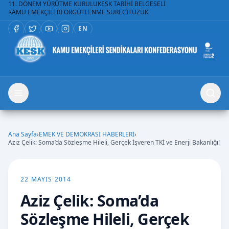
11. DÖNEM YÜRÜTME KURULU
KESK TARİHİ BELGESELİ
KAMU EMEKÇİLERİ ÖRGÜTLENME SÜRECİ
TÜZÜK
EN
Ana Sayfa
›
EMEK VE DEMOKRASİ HABERLERİ
›
Aziz Çelik: Soma’da Sözleşme Hileli, Gerçek İşveren TKİ ve Enerji Bakanlığı!
22 MAYIS 2014
Aziz Çelik: Soma’da
Sözleşme Hileli, Gerçek