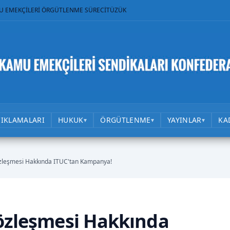
U EMEKÇİLERİ ÖRGÜTLENME SÜRECİ
TÜZÜK
ÇIKLAMALARI
HUKUK
ÖRGÜTLENME
YAYINLAR
KA
▾
▾
▾
özleşmesi Hakkında ITUC'tan Kampanya!
Sözleşmesi Hakkında