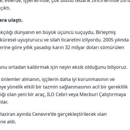
, evlerde, işyerlerinde, çok uluslu tedarik zincirlerinde zorl
çıktı.
ara ulaştı.
çakçılığı dünyanın en büyük üçüncü suçuydu, Birleşmiş
küresel uyuşturucu ve silah ticaretini izliyordu. 2005 yılında
ine göre yıllık yasadışı karın 32 milyar doları sömürülen
nu ortadan kaldırmak için neyin eksik olduğunu biliyoruz.
önlemler almanın, işçilerin daha iyi korunmasının ve
 yönelik etkili bir tazmin sağlanmasının acil bir gereklilik
ığı olan yeni bir araç, ILO Cebri veya Mecburi Çalıştırmaya
lar.
 Haziran ayında Cenevre’de gerçekleştirilecek olan
ne aldı.