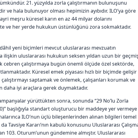
mkündür. 21. yüzyılda zorla çalıştırmanın bulunuşunu
r ve hala bulunuyor olması hepimizin ayıbıdır. ILO’ya göre
k gayri meşru küresel karın en az 44 milyar dolarını
te ve her yerde hukukun üstünlüğünü zora sokmaktadır.
 dâhil yeni biçimleri mevcut uluslararası mevzuatın
 ilişkin uluslararası hukukun seksen yıldan uzun bir geçmiş
rak cebren çalıştırmaya bugün önemli ölçüde özel sektörde,
stlanmaktadır. Küresel emek piyasası hızlı bir biçimde gelişir
 çalıştırmayı saptamak ve önlemek, çalışanları korumak ve
n daha iyi araçlara gerek duymaktadır.
kampanyalar yürüttükten sonra, sonunda “29 No’lu Zorla
)” başlığıyla standart oluşturucu bir maddeye yer vermeye
larınca ILO’nun üçlü bileşenlerinden alınan bilgileri temel
ya da Tavsiye Kararı’nın kabulü konusunu Uluslararası Çalışm
olan 103. Oturum’unun gündemine almıştır. Uluslararası