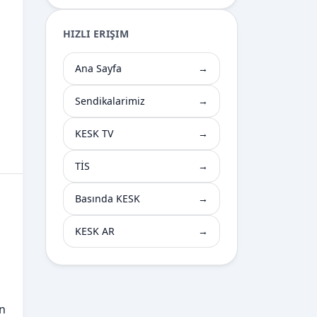
HIZLI ERIŞIM
Ana Sayfa
→
Sendikalarimiz
→
KESK TV
→
TİS
→
Basında KESK
→
KESK AR
→
ın