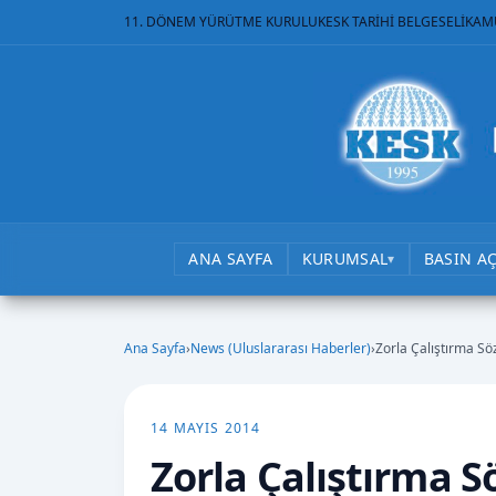
11. DÖNEM YÜRÜTME KURULU
KESK TARİHİ BELGESELİ
KAM
ANA SAYFA
KURUMSAL
BASIN A
▾
Ana Sayfa
›
News (Uluslararası Haberler)
›
Zorla Çalıştırma S
14 MAYIS 2014
Zorla Çalıştırma 