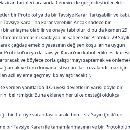
aziran tarihleri arasında Cenevre’de gerçekleştirilecektir.
ler bir Protokol ya da bir Tavsiye Kararı tartışabilir ve kabu
 Tavsiye Kararı’na karar verebilir. Ancak sadece bir
ı bir anlaşma olabilir ve onaya tabi olur ki bu da kısmen 29
a tamamlanmasını sağlayabilir. Sadece bir Protokol 29 Sayılı
yaparak çağdaş emek piyasasının değişen koşullarına uygun
bir Protokol’ün ya da Tavsiye Kararı’nın kabul edilmesi kürese
artıracak ve böylece zorla çalıştırmayı saptamak ve önleme
sağlamak ve tüm dünyada istismarcıları cezalandırmak için
lan acil eyleme geçmeyi kolaylaştıracaktır.
e verilen yanıtlarda ILO üyesi devletlerin yarısı böyle bir
rini belirtmiştir. Buna eklenen her ülke desteği oldukça
ağlı bir Türkiye vatandaşı olarak, ben… siz Sayın Çelik’ten:
sine bir Tavsiye Kararı ile tamamlanmasının ve bir Protokolü