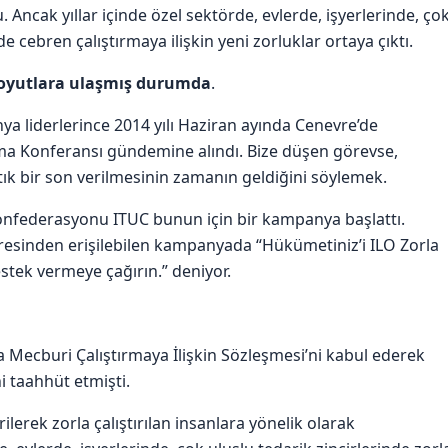
Ancak yıllar içinde özel sektörde, evlerde, işyerlerinde, ço
de cebren çalıştırmaya ilişkin yeni zorluklar ortaya çıktı.
 boyutlara ulaşmış durumda
.
a liderlerince 2014 yılı Haziran ayında Cenevre’de
ışma Konferansı gündemine alındı. Bize düşen görevse,
rtık bir son verilmesinin zamanın geldiğini söylemek.
nfederasyonu ITUC bunun için bir kampanya başlattı.
esinden erişilebilen kampanyada “Hükümetiniz’i ILO Zorla
stek vermeye çağırın.” deniyor.
a Mecburi Çalıştırmaya İlişkin Sözleşmesi’ni kabul ederek
i taahhüt etmişti.
ilerek zorla çalıştırılan insanlara yönelik olarak