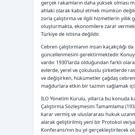
gerçek rakamların daha yüksek olması mü
ahlaki olarak kabul etmek mümkün değildi
zorla çalıştırma ve ilgili hizmetlerin yıllı
oluşturmakta, ekonomilere zarar vermek
Türkiye de istisna değildir.
Cebren çalıştırmanın insan kaçakçılığı da
güncellenmesini gerektirmektedir. Konuya
vardır. 1930’larda olduğundan farklı ola
evlerde, yerel ve çokuluslu şirketlerde ra
ve değişirken, hükümetler çağdaş cebren
mağdurlara etkin bir tazmin sağlamak içi
ILO Yönetim Kurulu, yıllarca bu konuda 
Çalıştırma Sözleşmesini Tamamlama (1930
karar vermiş ve uluslararası hukuk uzanma
alarak geliştirilmiş yeni bir Protokol ve/
Konferansı’nın bu yıl gerçekleştirilecek 