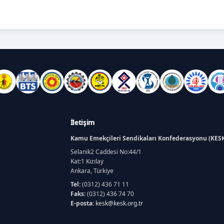
İletişim
Kamu Emekçileri Sendikaları Konfederasyonu (KES
Selanik2 Caddesi No:44/1
Kat:1 Kızılay
Ankara, Türkiye
Tel:
(0312) 436 71 11
Faks:
(0312) 436 74 70
E-posta:
kesk@kesk.org.tr