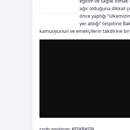
eğitim ve sağlık olmak 
ağır olduğuna dikkat ç
önce yaptığı “ülkemizi
yer aldığı” tespitine B
kamuoyunun ve emekçilerin takdirine bır
csgb
paylaşan:
KESKBASIN