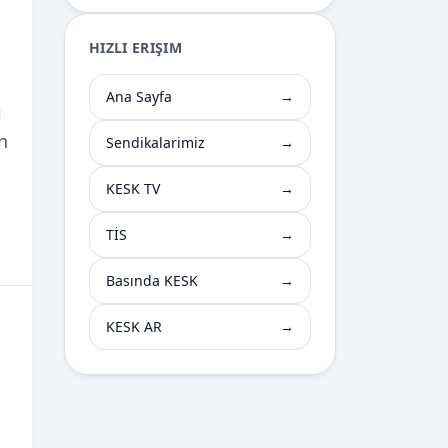
HIZLI ERIŞIM
Ana Sayfa
→
ı
n
Sendikalarimiz
→
KESK TV
→
TİS
→
Basında KESK
→
KESK AR
→
ş