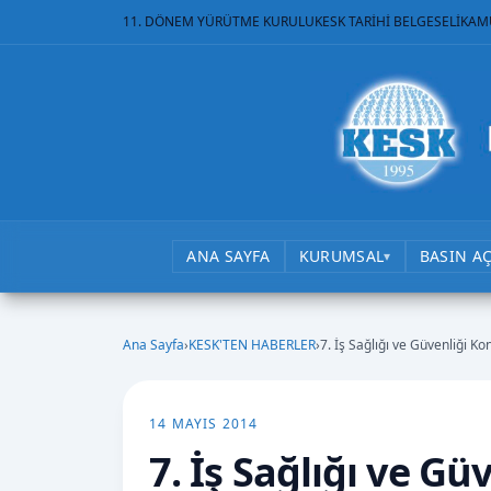
11. DÖNEM YÜRÜTME KURULU
KESK TARİHİ BELGESELİ
KAM
ANA SAYFA
KURUMSAL
BASIN A
▾
Ana Sayfa
›
KESK'TEN HABERLER
›
7. İş Sağlığı ve Güvenliği K
14 MAYIS 2014
7. İş Sağlığı ve G