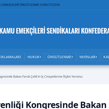
U EMEKÇİLERİ ÖRGÜTLENME SÜRECİ
TÜZÜK
ÇIKLAMALARI
HUKUK
ÖRGÜTLENME
YAYINLAR
KA
▾
▾
▾
ongresinde Bakan Faruk Çelik'in İş Cinayetlerine İlişkin Yorumu:
üvenliği Kongresinde Bakan