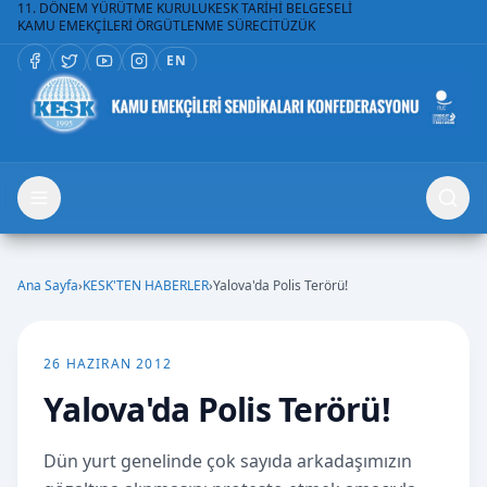
11. DÖNEM YÜRÜTME KURULU
KESK TARİHİ BELGESELİ
KAMU EMEKÇİLERİ ÖRGÜTLENME SÜRECİ
TÜZÜK
EN
Ana Sayfa
›
KESK'TEN HABERLER
›
Yalova'da Polis Terörü!
26 HAZIRAN 2012
Yalova'da Polis Terörü!
Dün yurt genelinde çok sayıda arkadaşımızın