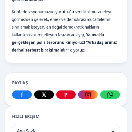
Konfederasyonumuzun yürüttüğü sendikal mücadeleyi
görmezden gelerek, emek ve demokrasi mücadelemizi
sınırlamak isteyen, en doğal demokratik hakların
kullanılmasını engelleyen faşizan anlayışı,
Yalova’da
gerçekleşen polis terörünü kınıyoruz! “Arkadaşlarımız
derhal serbest bırakılmalıdır”
diyoruz!
PAYLAŞ
f
𝕏
P
Facebook üzerinden paylaş
X üzerinden paylaş
Pinterest üzerinden paylaş
Instagram üzerin
WhatsApp
HIZLI ERIŞIM
Ana Sayfa
→