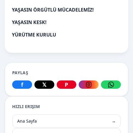
YAŞASIN ÖRGÜTLÜ MÜCADELEMİZ!
YAŞASIN KESK!
YÜRÜTME KURULU
PAYLAŞ
f
𝕏
P
Facebook üzerinden paylaş
X üzerinden paylaş
Pinterest üzerinden paylaş
Instagram üzerin
WhatsApp
HIZLI ERIŞIM
Ana Sayfa
→