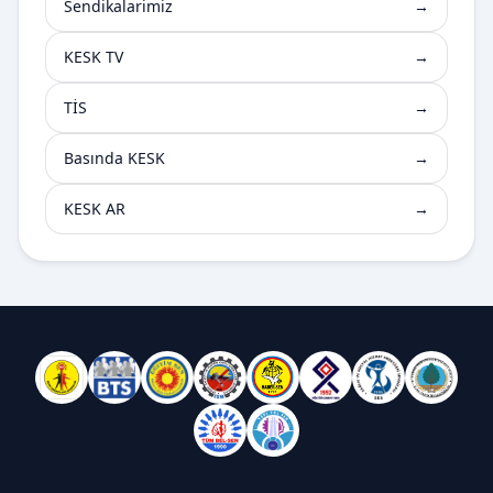
Sendikalarimiz
→
KESK TV
→
TİS
→
Basında KESK
→
KESK AR
→