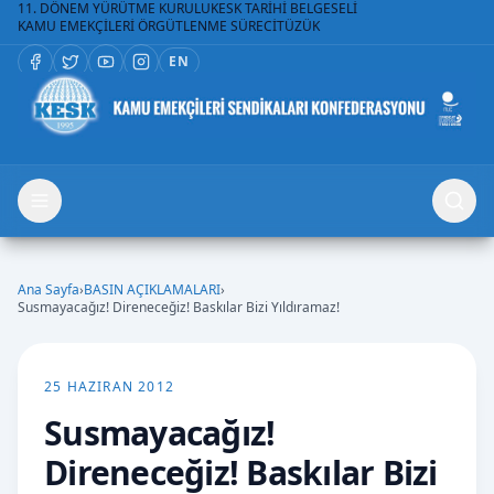
11. DÖNEM YÜRÜTME KURULU
KESK TARİHİ BELGESELİ
KAMU EMEKÇİLERİ ÖRGÜTLENME SÜRECİ
TÜZÜK
EN
Ana Sayfa
›
BASIN AÇIKLAMALARI
›
Susmayacağız! Direneceğiz! Baskılar Bizi Yıldıramaz!
25 HAZIRAN 2012
Susmayacağız!
Direneceğiz! Baskılar Bizi