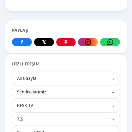
PAYLAŞ
f
𝕏
P
Facebook üzerinden paylaş
X üzerinden paylaş
Pinterest üzerinden paylaş
Instagram üzerin
WhatsApp
HIZLI ERIŞIM
Ana Sayfa
→
Sendikalarimiz
→
KESK TV
→
TİS
→