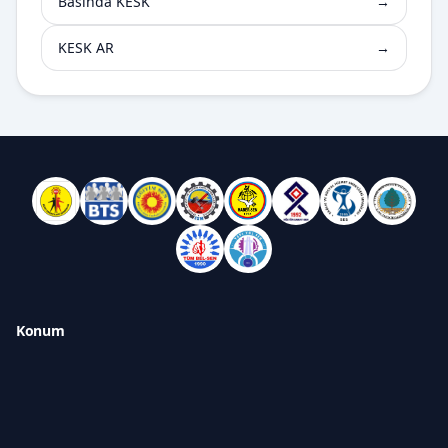
Basında KESK
→
KESK AR
→
Konum