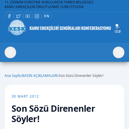
11. DÖNEM YÜRÜTME KURULU
KESK TARİHİ BELGESELİ
KAMU EMEKÇİLERİ ÖRGÜTLENME SÜRECİ
TÜZÜK
EN
Ana Sayfa
›
BASIN AÇIKLAMALARI
›
Son Sözü Direnenler Söyler!
30 MART 2012
Son Sözü Direnenler
Söyler!