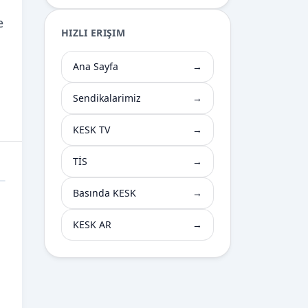
e
HIZLI ERIŞIM
Ana Sayfa
→
Sendikalarimiz
→
KESK TV
→
TİS
→
Basında KESK
→
KESK AR
→