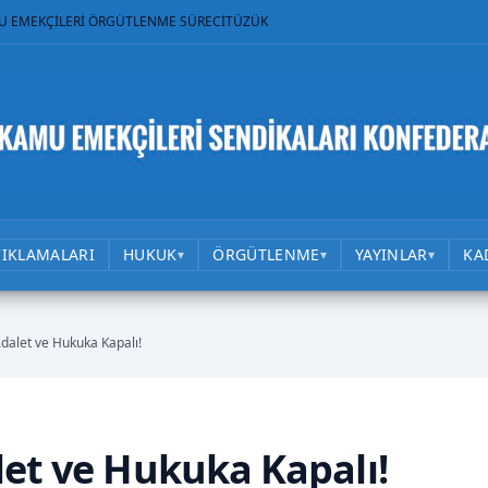
U EMEKÇİLERİ ÖRGÜTLENME SÜRECİ
TÜZÜK
ÇIKLAMALARI
HUKUK
ÖRGÜTLENME
YAYINLAR
KA
▾
▾
▾
dalet ve Hukuka Kapalı!
let ve Hukuka Kapalı!