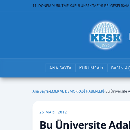
11. DÖNEM YÜRÜTME KURULU
KESK TARİHİ BELGESELİ
KAM
ANA SAYFA
KURUMSAL
BASIN A
▾
Ana Sayfa
›
EMEK VE DEMOKRASİ HABERLERİ
›
Bu Üniversite A
26 MART 2012
Bu Üniversite Ada