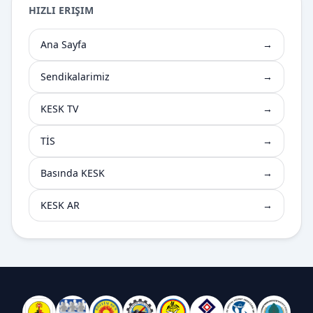
HIZLI ERIŞIM
Ana Sayfa
→
Sendikalarimiz
→
KESK TV
→
TİS
→
Basında KESK
→
KESK AR
→