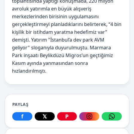
toplantısında yaptığı konuşmada, 220 milyon
avroluk yatırımla en büyük alışveriş
merkezlerinden birisinin uygulamasını
gerçekleştirmeyi planladıklarını belirterek, “4 bin
kişilik bir istihdam yaratma hedefimiz var”
demişti. Yatırım "İstanbul’a dev park AVM
geliyor" sloganıyla duyurulmuştu. Marmara
Park inşaatı Beylikdüzü Migros’un geçtiğimiz
Kasım ayında yanmasından sonra
hızlandırılmıştı.
PAYLAŞ
f
𝕏
P
Facebook üzerinden paylaş
X üzerinden paylaş
Pinterest üzerinden paylaş
Instagram üzerin
WhatsApp