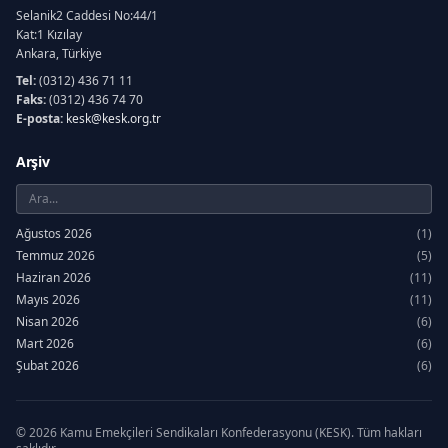
Selanik2 Caddesi No:44/1
Kat:1 Kızılay
Ankara, Türkiye
Tel:
(0312) 436 71 11
Faks:
(0312) 436 74 70
E-posta:
kesk@kesk.org.tr
Arşiv
Ağustos 2026
(1)
Temmuz 2026
(5)
Haziran 2026
(11)
Mayıs 2026
(11)
Nisan 2026
(6)
Mart 2026
(6)
Şubat 2026
(6)
Ocak 2026
(7)
Aralık 2025
(12)
Kasım 2025
(6)
© 2026 Kamu Emekçileri Sendikaları Konfederasyonu (KESK). Tüm hakları