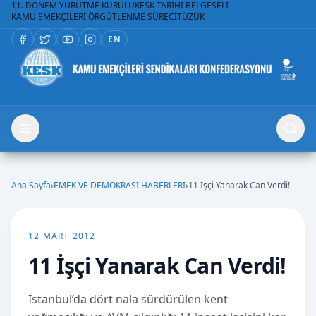
11. DÖNEM YÜRÜTME KURULU
KESK TARİHİ BELGESELİ
KAMU EMEKÇİLERİ ÖRGÜTLENME SÜRECİ
TÜZÜK
EN
Ana Sayfa
›
EMEK VE DEMOKRASİ HABERLERİ
›
11 İşçi Yanarak Can Verdi!
12 MART 2012
11 İşçi Yanarak Can Verdi!
İstanbul’da dört nala sürdürülen kent