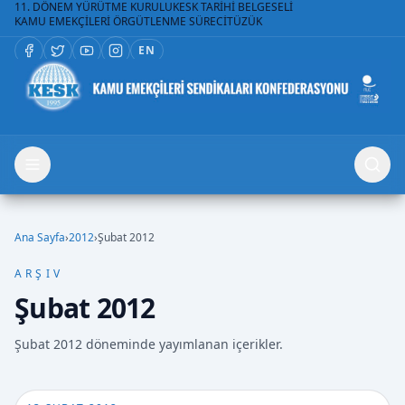
11. DÖNEM YÜRÜTME KURULU
KESK TARİHİ BELGESELİ
KAMU EMEKÇİLERİ ÖRGÜTLENME SÜRECİ
TÜZÜK
EN
Ana Sayfa
›
2012
›
Şubat 2012
ARŞIV
Şubat 2012
Şubat 2012 döneminde yayımlanan içerikler.