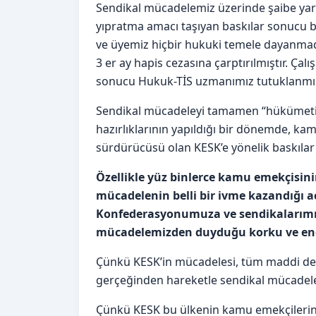
Sendikal mücadelemiz üzerinde şaibe yar
yıpratma amacı taşıyan baskılar sonucu b
ve üyemiz hiçbir hukuki temele dayanma
3 er ay hapis cezasına çarptırılmıştır. Çal
sonucu Hukuk-TİS uzmanımız tutuklanmış
Sendikal mücadeleyi tamamen “hükümetin
hazırlıklarının yapıldığı bir dönemde, ka
sürdürücüsü olan KESK’e yönelik baskılar 
Özellikle yüz binlerce kamu emekçisinin 
mücadelenin belli bir ivme kazandığı a
Konfederasyonumuza ve sendikalarımıza 
mücadelemizden duyduğu korku ve end
Çünkü KESK’in mücadelesi, tüm maddi değ
gerçeğinden hareketle sendikal mücadele
Çünkü KESK bu ülkenin kamu emekçilerinin