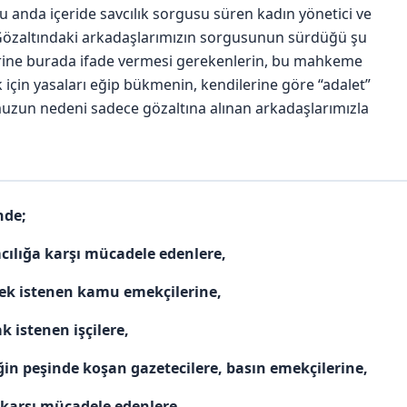
 anda içeride savcılık sorgusu süren kadın yönetici ve
 Gözaltındaki arkadaşlarımızın sorgusunun sürdüğü şu
 yerine burada ifade vermesi gerekenlerin, bu mahkeme
 için yasaları eğip bükmenin, kendilerine göre “adalet”
zun nedeni sadece gözaltına alınan arkadaşlarımızla
nde;
mcılığa karşı mücadele edenlere,
ek istenen kamu emekçilerine,
 istenen işçilere,
n peşinde koşan gazetecilere, basın emekçilerine,
karşı mücadele edenlere,