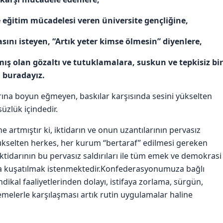
e eğitim mücadelesi veren üniversite gençliğine,
sını isteyen, “Artık yeter kimse ölmesin” diyenlere,
ış olan gözaltı ve tutuklamalara, suskun ve tepkisiz bir
 buradayız.
rına boyun eğmeyen, baskılar karşısında sesini yükselten
zlük içindedir.
rtmıştır ki, iktidarın ve onun uzantılarının pervasız
yükselten herkes, her kurum “bertaraf” edilmesi gereken
 iktidarının bu pervasız saldırıları ile tüm emek ve demokrasi
a kuşatılmak istenmektedir.Konfederasyonumuza bağlı
ndikal faaliyetlerinden dolayı, istifaya zorlama, sürgün,
melerle karşılaşması artık rutin uygulamalar haline