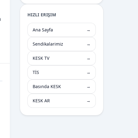
HIZLI ERIŞIM
a
Ana Sayfa
→
Sendikalarimiz
→
KESK TV
→
TİS
→
Basında KESK
→
KESK AR
→