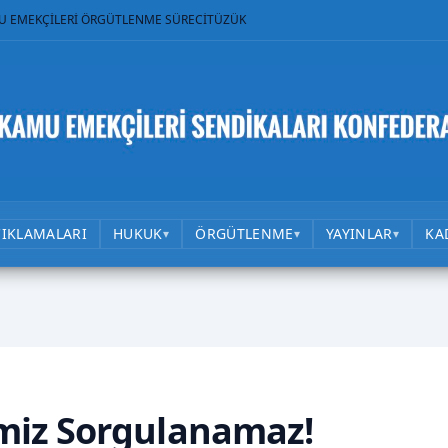
U EMEKÇİLERİ ÖRGÜTLENME SÜRECİ
TÜZÜK
ÇIKLAMALARI
HUKUK
ÖRGÜTLENME
YAYINLAR
KA
▾
▾
▾
miz Sorgulanamaz!