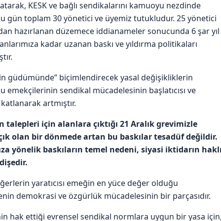
atarak, KESK ve bağlı sendikalarını kamuoyu nezdinde
u gün toplam 30 yönetici ve üyemiz tutukludur. 25 yönetici
dan hazırlanan düzemece iddianameler sonucunda 6 şar yıl
ışanlarımıza kadar uzanan baskı ve yıldırma politikaları
tır.
 güdümünde” biçimlendirecek yasal değişikliklerin
mu emekçilerinin sendikal mücadelesinin başlatıcısı ve
katlanarak artmıştır.
talepleri için alanlara çıktığı 21 Aralık grevimizle
çık olan bir dönmede artan bu baskılar tesadüf değildir.
yönelik baskıların temel nedeni, siyasi iktidarın hakl
işedir.
erlerin yaratıcısı emeğin en yüce değer olduğu
nin demokrasi ve özgürlük mücadelesinin bir parçasıdır.
 hak ettiği evrensel sendikal normlara uygun bir yasa için