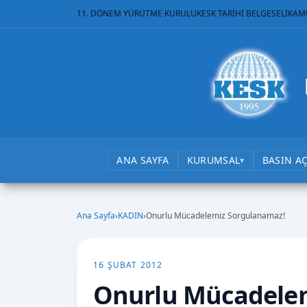
11. DÖNEM YÜRÜTME KURULU
KESK TARİHİ BELGESELİ
KAM
ANA SAYFA
KURUMSAL
BASIN A
▾
Ana Sayfa
›
KADIN
›
Onurlu Mücadelemiz Sorgulanamaz!
16 ŞUBAT 2012
Onurlu Mücadele