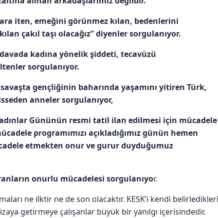
ltına alınan arkadaşlarımız değildir.
ara iten, emeğini görünmez kılan, bedenlerini
ılan çakıl taşı olacağız” diyenler sorgulanıyor.
 davada kadına yönelik şiddeti, tecavüzü
ltenler sorgulanıyor.
i savaşta gençliğinin baharında yaşamını yitiren Türk,
isseden anneler sorgulanıyor,
ınlar Gününün resmi tatil ilan edilmesi için mücadele
ri mücadele programımızı açıkladığımız günün hemen
 mücadele etmekten onur ve gurur duyduğumuz
ranların onurlu mücadelesi sorgulanıyo
r.
ları ne ilktir ne de son olacaktır. KESK’i kendi belirledikler
izaya getirmeye çalışanlar büyük bir yanılgı içerisindedir.