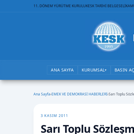
11. DÖNEM YÜRÜTME KURULU
KESK TARİHİ BELGESELİ
KAM
ANA SAYFA
KURUMSAL
BASIN A
▾
Ana Sayfa
›
EMEK VE DEMOKRASİ HABERLERİ
›
Sarı Toplu Sözl
3 KASIM 2011
Sarı Toplu Sözleşm