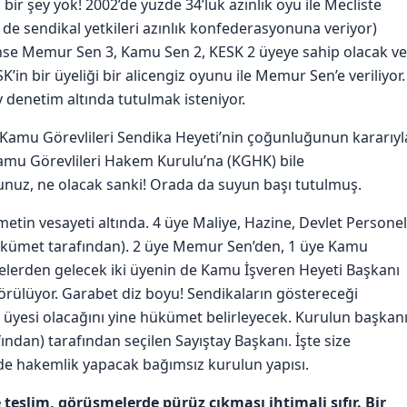
cı bir şey yok! 2002’de yüzde 34’lük azınlık oyu ile Mecliste
de sendikal yetkileri azınlık konfederasyonuna veriyor)
ense Memur Sen 3, Kamu Sen 2, KESK 2 üyeye sahip olacak ve
in bir üyeliği bir alicengiz oyunu ile Memur Sen’e veriliyor.
 denetim altında tutulmak isteniyor.
amu Görevlileri Sendika Heyeti’nin çoğunluğunun kararıyl
 Kamu Görevlileri Hakem Kurulu’na (KGHK) bile
uz, ne olacak sanki! Orada da suyun başı tutulmuş.
in vesayeti altında. 4 üye Maliye, Hazine, Devlet Personel
hükümet tarafından). 2 üye Memur Sen’den, 1 üye Kamu
itelerden gelecek iki üyenin de Kamu İşveren Heyeti Başkanı
örülüyor. Garabet diz boyu! Sendikaların göstereceği
yesi olacağını yine hükümet belirleyecek. Kurulun başkan
ndan) tarafından seçilen Sayıştay Başkanı. İşte size
e hakemlik yapacak bağımsız kurulun yapısı.
 teslim, görüşmelerde pürüz çıkması ihtimali sıfır. Bir