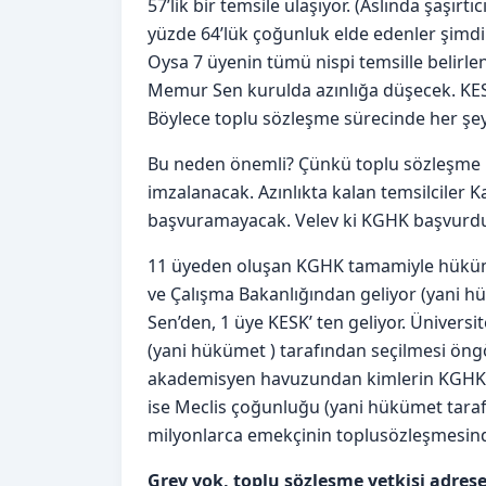
57’lik bir temsile ulaşıyor. (Aslında şaşırtı
yüzde 64’lük çoğunluk elde edenler şimdi 
Oysa 7 üyenin tümü nispi temsille belirl
Memur Sen kurulda azınlığa düşecek. KESK’
Böylece toplu sözleşme sürecinde her şey
Bu neden önemli? Çünkü toplu sözleşme K
imzalanacak. Azınlıkta kalan temsilciler
başvuramayacak. Velev ki KGHK başvurdun
11 üyeden oluşan KGHK tamamiyle hükümet
ve Çalışma Bakanlığından geliyor (yani 
Sen’den, 1 üye KESK’ ten geliyor. Ünivers
(yani hükümet ) tarafından seçilmesi öng
akademisyen havuzundan kimlerin KGHK ü
ise Meclis çoğunluğu (yani hükümet tarafı
milyonlarca emekçinin toplusözleşmesind
Grev yok, toplu sözleşme yetkisi adrese