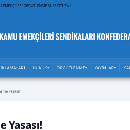
U EMEKÇİLERİ ÖRGÜTLENME SÜRECİ
TÜZÜK
ÇIKLAMALARI
HUKUK
ÖRGÜTLENME
YAYINLAR
KA
▾
▾
▾
eşme Yasası!
e Yasası!