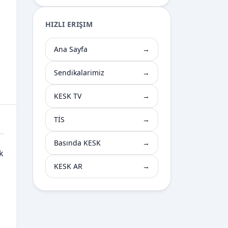
HIZLI ERIŞIM
Ana Sayfa
→
Sendikalarimiz
→
KESK TV
→
TİS
→
Basında KESK
→
k
KESK AR
→