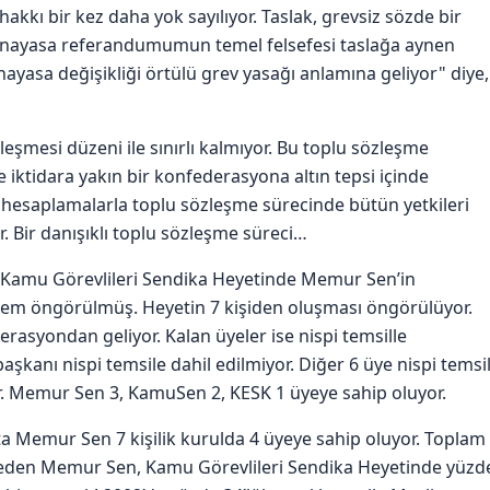
hakkı bir kez daha yok sayılıyor. Taslak, grevsiz sözde bir
Anayasa referandumumun temel felsefesi taslağa aynen
yasa değişikliği örtülü grev yasağı anlamına geliyor" diye,
zleşmesi düzeni ile sınırlı kalmıyor. Bu toplu sözleşme
iktidara yakın bir konfederasyona altın tepsi içinde
n hesaplamalarla toplu sözleşme sürecinde bütün yetkileri
 Bir danışıklı toplu sözleşme süreci…
 Kamu Görevlileri Sendika Heyetinde Memur Sen’in
öntem öngörülmüş. Heyetin 7 kişiden oluşması öngörülüyor.
asyondan geliyor. Kalan üyeler ise nispi temsille
aşkanı nispi temsile dahil edilmiyor. Diğer 6 üye nispi temsi
r. Memur Sen 3, KamuSen 2, KESK 1 üyeye sahip oluyor.
Memur Sen 7 kişilik kurulda 4 üyeye sahip oluyor. Toplam
l eden Memur Sen, Kamu Görevlileri Sendika Heyetinde yüzd