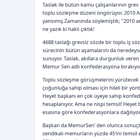
Taslak ile bütün kamu çalışanlarının grev 
toplu sözleşme düzeni öngörüyor. 2010 
yansımış.Zamanında söylemiştik; "2010 ana
ne yazık ki haklı çıktık!
4688 taslağı grevsiz sözde bir toplu iş sö
sürecinin bütün aşamalarını da neredeyse 
sunuyor. Taslak, akıllara durgunluk vere
Memur Sen adlı konfederasyona bırakıyor.
Toplu sözleşme görüşmelerini yürütecek
çoğunluğa sahip olması için hileli bir y
Heyet başkanı en çok üyeye sahip konfeder
hesaplanıyor. Ama ne nispi temsil! Heyet b
esasına göre konfederasyonlara dağılıyo
Başkan da MemurSen’ den olunca sonuçta 
sendikalı memurların yüzde 45’ini temsi