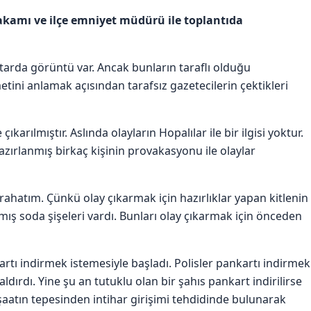
akamı ve ilçe emniyet müdürü ile toplantıda
iktarda görüntü var. Ancak bunların taraflı olduğu
tini anlamak açısından tarafsız gazetecilerin çektikleri
ıkarılmıştır. Aslında olayların Hopalılar ile bir ilgisi yoktur.
zırlanmış birkaç kişinin provakasyonu ile olaylar
ahatım. Çünkü olay çıkarmak için hazırlıklar yapan kitlenin
mış soda şişeleri vardı. Bunları olay çıkarmak için önceden
artı indirmek istemesiyle başladı. Polisler pankartı indirmek
 saldırdı. Yine şu an tutuklu olan bir şahıs pankart indirilirse
şaatın tepesinden intihar girişimi tehdidinde bulunarak