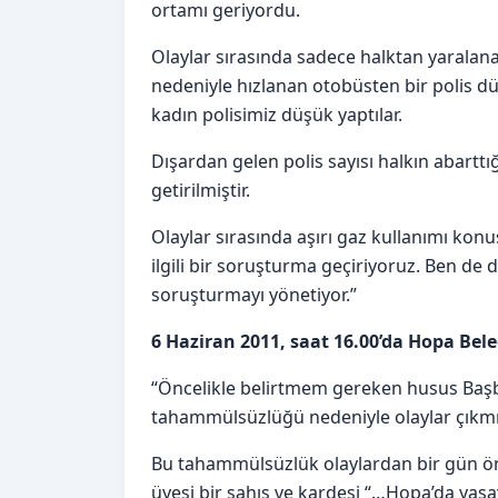
ortamı geriyordu.
Olaylar sırasında sadece halktan yaralana
nedeniyle hızlanan otobüsten bir polis düş
kadın polisimiz düşük yaptılar.
Dışardan gelen polis sayısı halkın abarttığ
getirilmiştir.
Olaylar sırasında aşırı gaz kullanımı k
ilgili bir soruşturma geçiriyoruz. Ben de 
soruşturmayı yönetiyor.”
6 Haziran 2011, saat 16.00’da Hopa Bele
“Öncelikle belirtmem gereken husus Başb
tahammülsüzlüğü nedeniyle olaylar çıkmış
Bu tahammülsüzlük olaylardan bir gün önce
üyesi bir şahıs ve kardeşi “…Hopa’da yaşa