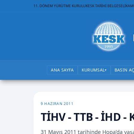
11. DÖNEM YÜRÜTME KURULU
KESK TARİHİ BELGESELİ
KAM
ANA SAYFA
KURUMSAL
BASIN A
▾
9 HAZIRAN 2011
TİHV - TTB - İHD -
31 Mayıs 2011 tarihinde Hopa’da y