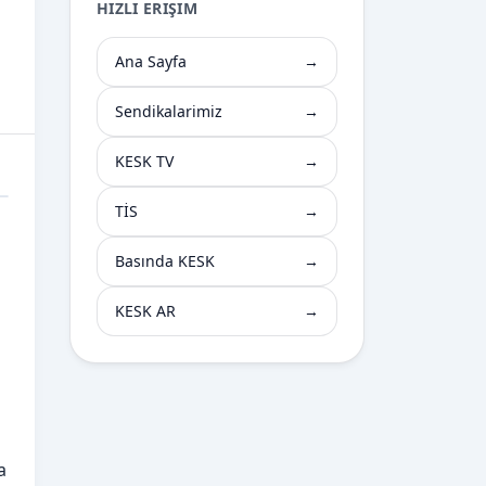
HIZLI ERIŞIM
Ana Sayfa
→
Sendikalarimiz
→
KESK TV
→
TİS
→
Basında KESK
→
KESK AR
→
a