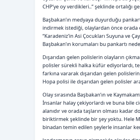
CHP’ye oy verdikleri..” şeklinde ortalığı g
Başbakan’ın medyaya duyurduğu pankart M
indirmek istediği, olaylardan önce orada
“Karadeniz’in Asi Çocukları Suyuna ve Çay
Başbakan’ın korumaları bu pankartı neden 
Dışarıdan gelen polislerin olayların çıkma
polisler sürekli halka küfür ediyorlardı, 
farkına vararak dışarıdan gelen polisleri
Hopa polisi ile dışarıdan gelen polisler a
Olay sırasında Başbakan’ın ve Kaymakam’ı
İnsanlar halay çekiyorlardı ve buna bile c
alanıdır ve orada taşların olması kadar do
biriktirmek şeklinde bir şey yoktu. Hele M
binadan temin edilen şeylerle insanlar ke