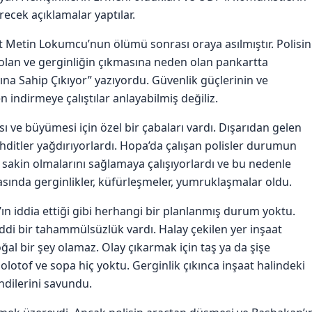
erecek açıklamalar yaptılar.
etin Lokumcu’nun ölümü sonrası oraya asılmıştır. Polisin
 olan ve gerginliğin çıkmasına neden olan pankartta
ına Sahip Çıkıyor” yazıyordu. Güvenlik güçlerinin ve
indirmeye çalıştılar anlayabilmiş değiliz.
sı ve büyümesi için özel bir çabaları vardı. Dışarıdan gelen
tehditler yağdırıyorlardı. Hopa’da çalışan polisler durumun
n sakin olmalarını sağlamaya çalışıyorlardı ve bu nedenle
rasında gerginlikler, küfürleşmeler, yumruklaşmalar oldu.
n iddia ettiği gibi herhangi bir planlanmış durum yoktu.
iddi bir tahammülsüzlük vardı. Halay çekilen yer inşaat
ğal bir şey olamaz. Olay çıkarmak için taş ya da şişe
olotof ve sopa hiç yoktu. Gerginlik çıkınca inşaat halindeki
ndilerini savundu.