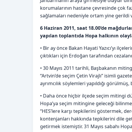
Jandarmanın araya girmesiyle olaylar din
korumalarının hastane çevresinde çok faz
sağlamaları nedeniyle ortam yine gerildi ve
6 Haziran 2011, saat 18.00’de mağdurlar
yapılan toplantıda Hopa halkının olaylar
•
Bir ay önce Bakan Hayati Yazıcı’yı ilçel
çıktıkları için Erdoğan tarafından cezalandı
•
30 Mayıs 2011 tarihli, Başbakanın mitin
“Artvin’de seçim Çetin Virajlı” isimli gaze
ayrımcılık söylemleri yapıldığı görülmüş, 
•
Daha önce hiçbir ilçede seçim mitingi 
Hopa’ya seçim mitingine geleceği bilinme
“HES’lere karşı tepkilerini göstermek, de
kontenjanları hakkında tepkilerini dile ge
getirmek istemiştir. 31 Mayıs sabahı Hop