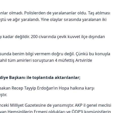
nlar olmadı. Polislerden de yaralananlar oldu. Taş atılması
tü ve ağır yaralandı. Yine olaylar sırasında yaralanan iki
ı kadar değildir. 200 civarında çevik kuvvet ilçe dışından
onusunda benim bilgi vermem doğru değil. Çünkü bu konuyla
dahil tüm amirleri soruşturan 4 müfettiş Artvin’de
diye Başkanı ile toplantıda aktarılanlar;
akan Recep Tayyip Erdoğan’ın Hopa halkına karşı
tır.
ki Milliyet Gazetesine de yansımıştır. AKP il genel meclisi
yan Hemşinlilerin Ermeni oldukları ve ÖDP’li komünistlerin