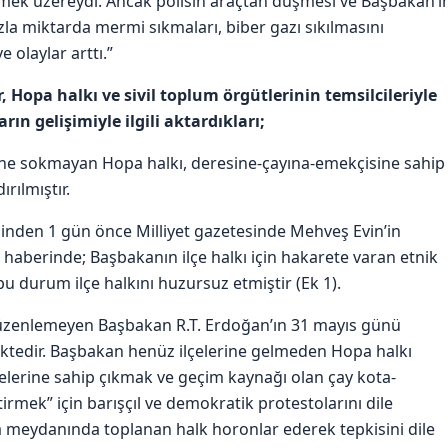
mek üzereydi. Ancak polisin araçtan düşmesi ve Başbakan’ı
la miktarda mermi sıkmaları, biber gazı sıkılmasını
 olaylar arttı.”
, Hopa halkı ve sivil toplum örgütlerinin temsilcileriyle
ın gelişimiyle ilgili aktardıkları;
erine sokmayan Hopa halkı, deresine-çayına-emekçisine sahip
rılmıştır.
ginden 1 gün önce Milliyet gazetesinde Mehveş Evin’in
te haberinde; Başbakanın ilçe halkı için hakarete varan etnik
bu durum ilçe halkını huzursuz etmiştir (Ek 1).
düzenlemeyen Başbakan R.T. Erdoğan’ın 31 mayıs günü
ktedir. Başbakan henüz ilçelerine gelmeden Hopa halkı
relerine sahip çıkmak ve geçim kaynağı olan çay kota-
tirmek” için barışçıl ve demokratik protestolarını dile
a meydanında toplanan halk horonlar ederek tepkisini dile