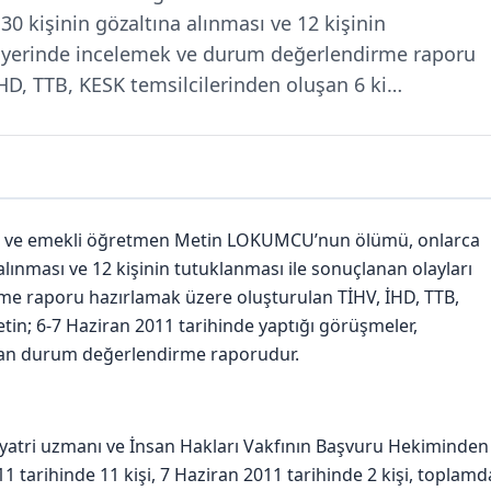
0 kişinin gözaltına alınması ve 12 kişinin
ı yerinde incelemek ve durum değerlendirme raporu
HD, TTB, KESK temsilcilerinden oluşan 6 ki…
an ve emekli öğretmen Metin LOKUMCU’nun ölümü, onlarca
alınması ve 12 kişinin tutuklanması ile sonuçlanan olayları
e raporu hazırlamak üzere oluşturulan TİHV, İHD, TTB,
etin; 6-7 Haziran 2011 tarihinde yaptığı görüşmeler,
nan durum değerlendirme raporudur.
kiyatri uzmanı ve İnsan Hakları Vakfının Başvuru Hekiminden
1 tarihinde 11 kişi, 7 Haziran 2011 tarihinde 2 kişi, toplamd