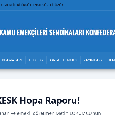
U EMEKÇİLERİ ÖRGÜTLENME SÜRECİ
TÜZÜK
ÇIKLAMALARI
HUKUK
ÖRGÜTLENME
YAYINLAR
KA
▾
▾
▾
 KESK Hopa Raporu!
aşanan ve emekli öğretmen Metin LOKUMCU’nun