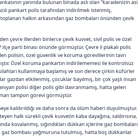
bankasının yanında bulunan binada aslı olan “karadenizin asi
ılı pankart polis tarafından indirilmek istenmiş,
a toplanan halkın arkasından gaz bombaları önünden çevik
çevre illerden binlerce çevik kuvvet, sivil polis ve özel
ilçe parti binası önünde görmüştür. Çevre il plakalı polis
en polisin, özel güvenlik ve koruma görevlilerinin tavrı
mıştır. Özel koruma pankartın indirilememesi ile kontrolsüz
i silahları kullanmaya başlamış ve son derece çirkin küfürler
lar gazdan etkilenmiş, çocuklar bayılmış, bir çok yaşlı insan
tanıyan polisi diğer polis gibi davranmamış, hatta gelen
aman tampon görevi görmüştür.
ye kaldırıldığı ve daha sonra da ölüm haberi duyulmuştur.
yen halk sürekli çevik kuvvetin kaba dayağına, saldırısına,
nda kovalanmış, sığındıkları dükkan içlerine gaz bombaları
alk gaz bombası yağmuruna tutulmuş, hatta boş dükkanlar