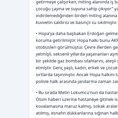
getirmeye çalışırken, miting alanında iş 
çocuğu çayına ve suyuna sahip çıkıyor” yaz
indirilemediğinden birden miting alanın
kuvvetin saldırısı ve basınçlı su sıkılmıştır.
•
Hopa’ya daha başbakan Erdoğan gelmeden 
koruma getirilmiştir. Hopa halkı bunu AKP 
otobüsleri görülmüştür. Çevre illerden gel
yetmişli, seksenli yıllarda yaşananları aş
bir şekilde gaz bombası silahlarını, ateşl
etmiştir. Genç yaşlı, kadın, erkek ve çocuk
sırtlarda taşınmıştır. Ancak Hopa halkını 
polisle halk arasında jandarma zaman z
•
Bu sırada Metin Lokumcu’nun da hastane
Ölüm haberi üzerine hastaneye gitmek iste
kovalamasına maruz kalmış, sokak araları
atılmış, esnafın dükkanlarına sığınan h