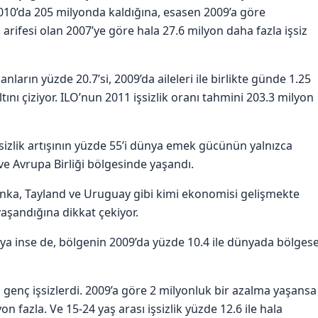
010’da 205 milyonda kaldığına, esasen 2009’a göre
ifesi olan 2007’ye göre hala 27.6 milyon daha fazla işsiz
nların yüzde 20.7’si, 2009’da aileleri ile birlikte günde 1.25
ını çiziyor. ILO’nun 2011 işsizlik oranı tahmini 203.3 milyon
şsizlik artışının yüzde 55’i dünya emek gücünün yalnızca
ve Avrupa Birliği bölgesinde yaşandı.
 Lanka, Tayland ve Uruguay gibi kimi ekonomisi gelişmekte
yaşandığına dikkat çekiyor.
’ya inse de, bölgenin 2009’da yüzde 10.4 ile dünyada bölgese
 genç işsizlerdi. 2009’a göre 2 milyonluk bir azalma yaşansa
on fazla. Ve 15-24 yaş arası işsizlik yüzde 12.6 ile hala