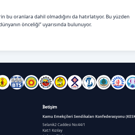
 bu oranlara dahil olmadığını da hatırlatıyor. Bu yüzden
dünyanın önceliği” uyarısında bulunuyor.
İletişim
Kamu Emekçileri Sendikaları Konfederasyonu (KES
Selanik2 Caddesi No:44/1
Kat:1 Kızılay