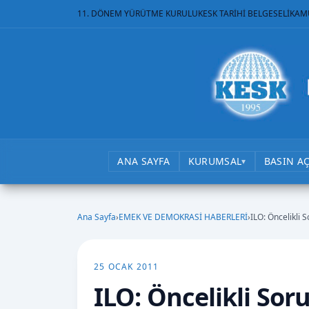
11. DÖNEM YÜRÜTME KURULU
KESK TARİHİ BELGESELİ
KAM
ANA SAYFA
KURUMSAL
BASIN A
▾
Ana Sayfa
›
EMEK VE DEMOKRASİ HABERLERİ
›
ILO: Öncelikli S
25 OCAK 2011
ILO: Öncelikli Soru