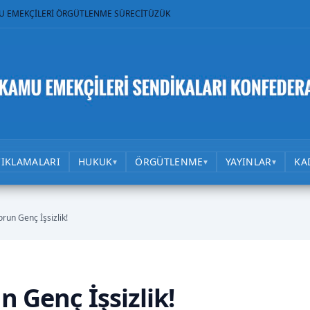
U EMEKÇİLERİ ÖRGÜTLENME SÜRECİ
TÜZÜK
ÇIKLAMALARI
HUKUK
ÖRGÜTLENME
YAYINLAR
KA
▾
▾
▾
orun Genç İşsizlik!
n Genç İşsizlik!