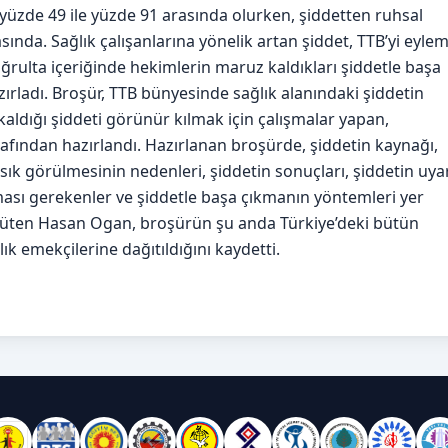
yüzde 49 ile yüzde 91 arasında olurken, şiddetten ruhsal
sında. Sağlık çalışanlarına yönelik artan şiddet, TTB’yi eyle
rulta içeriğinde hekimlerin maruz kaldıkları şiddetle başa
ırladı. Broşür, TTB bünyesinde sağlık alanındaki şiddetin
kaldığı şiddeti görünür kılmak için çalışmalar yapan,
rafından hazırlandı. Hazırlanan broşürde, şiddetin kaynağı,
 sık görülmesinin nedenleri, şiddetin sonuçları, şiddetin uya
ılması gerekenler ve şiddetle başa çıkmanın yöntemleri yer
ürüten Hasan Ogan, broşürün şu anda Türkiye’deki bütün
ık emekçilerine dağıtıldığını kaydetti.