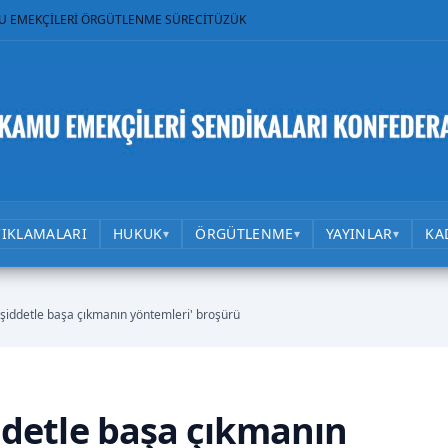
U EMEKÇİLERİ ÖRGÜTLENME SÜRECİ
TÜZÜK
ÇIKLAMALARI
HUKUK
ÖRGÜTLENME
YAYINLAR
KA
▾
▾
▾
n 'şiddetle başa çıkmanın yöntemleri' broşürü
şiddetle başa çıkmanın