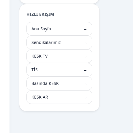
HIZLI ERIŞIM
Ana Sayfa
→
Sendikalarimiz
→
KESK TV
→
TİS
→
Basında KESK
→
KESK AR
→