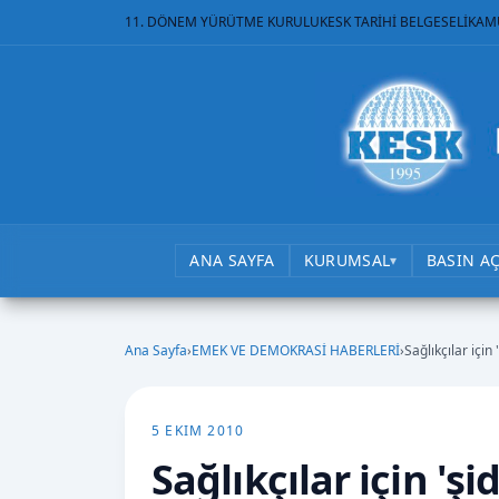
11. DÖNEM YÜRÜTME KURULU
KESK TARİHİ BELGESELİ
KAM
ANA SAYFA
KURUMSAL
BASIN A
▾
Ana Sayfa
›
EMEK VE DEMOKRASİ HABERLERİ
›
Sağlıkçılar içi
5 EKIM 2010
Sağlıkçılar için '