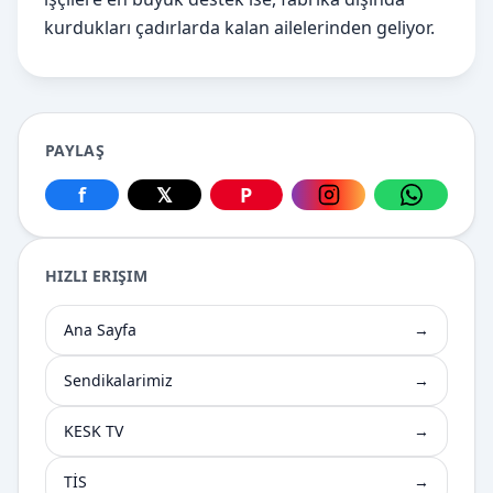
kurdukları çadırlarda kalan ailelerinden geliyor.
PAYLAŞ
f
𝕏
P
Facebook üzerinden paylaş
X üzerinden paylaş
Pinterest üzerinden paylaş
Instagram üzerin
WhatsApp
HIZLI ERIŞIM
Ana Sayfa
→
Sendikalarimiz
→
KESK TV
→
TİS
→