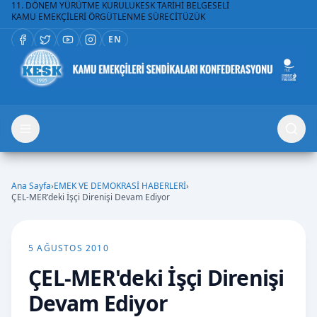
11. DÖNEM YÜRÜTME KURULU
KESK TARİHİ BELGESELİ
KAMU EMEKÇİLERİ ÖRGÜTLENME SÜRECİ
TÜZÜK
EN
Ana Sayfa
›
EMEK VE DEMOKRASİ HABERLERİ
›
ÇEL-MER'deki İşçi Direnişi Devam Ediyor
5 AĞUSTOS 2010
ÇEL-MER'deki İşçi Direnişi
Devam Ediyor