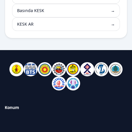
Basında KESK
→
KESK AR
→
Konum