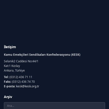
İletişim
Kamu Emekçileri Sendikaları Konfederasyonu (KESK)
Selanik2 Caddesi No:44/1
Kat:1 Kızılay
Ankara, Türkiye
Tel:
(0312) 436 71 11
Faks:
(0312) 436 74 70
E-posta:
kesk@kesk.org.tr
Arşiv