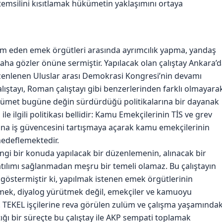
emsilini kısıtlamak hükümetin yaklaşımını ortaya
m eden emek örgütleri arasında ayrımcılık yapma, yandaş
ha gözler önüne sermiştir. Yapılacak olan çalıştay Ankara’
enlenen Uluslar arası Demokrasi Kongresi’nin devamı
 çalıştayı, Roman çalıştayı gibi benzerlerinden farklı olmayara
kümet bugüne değin sürdürdüğü politikalarına bir dayanak
 ilgili politikası bellidir: Kamu Emekçilerinin TİS ve grev
ana iş güvencesini tartışmaya açarak kamu emekçilerinin
hedeflemektedir.
angi bir konuda yapılacak bir düzenlemenin, alınacak bir
tılımı sağlanmadan meşru bir temeli olamaz. Bu çalıştayın
östermiştir ki, yapılmak istenen emek örgütlerinin
ütmek, diyalog yürütmek değil, emekçiler ve kamuoyu
 TEKEL işçilerine reva görülen zulüm ve çalışma yaşamındak
ğı bir süreçte bu çalıştay ile AKP sempati toplamak