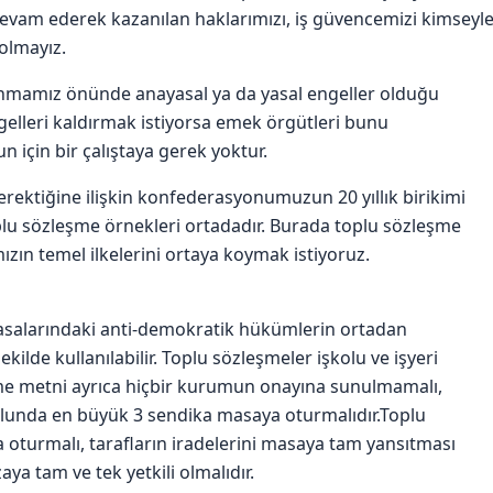
evam ederek kazanılan haklarımızı, iş güvencemizi kimseyl
 olmayız.
nmamız önünde anayasal ya da yasal engeller olduğu
gelleri kaldırmak istiyorsa emek örgütleri bunu
 için bir çalıştaya gerek yoktur.
rektiğine ilişkin konfederasyonumuzun 20 yıllık birikimi
toplu sözleşme örnekleri ortadadır. Burada toplu sözleşme
zın temel ilkelerini ortaya koymak istiyoruz.
yasalarındaki anti-demokratik hükümlerin ortadan
ekilde kullanılabilir. Toplu sözleşmeler işkolu ve işyeri
me metni ayrıca hiçbir kurumun onayına sunulmamalı,
lunda en büyük 3 sendika masaya oturmalıdır.Toplu
oturmalı, tarafların iradelerini masaya tam yansıtması
ya tam ve tek yetkili olmalıdır.