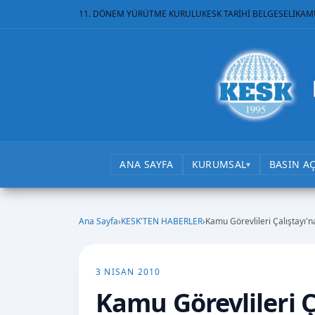
11. DÖNEM YÜRÜTME KURULU
KESK TARİHİ BELGESELİ
KAM
ANA SAYFA
KURUMSAL
BASIN A
▾
Ana Sayfa
›
KESK'TEN HABERLER
›
Kamu Görevlileri Çalıştayı'n
3 NISAN 2010
Kamu Görevlileri Ç