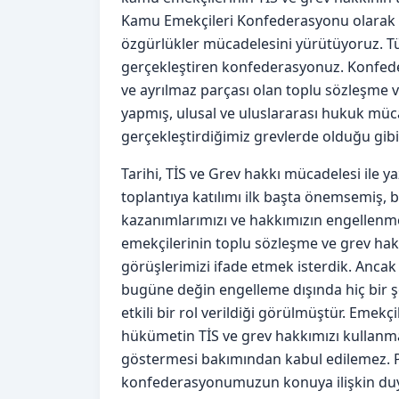
Kamu Emekçileri Konfederasyonu olarak yak
özgürlükler mücadelesini yürütüyoruz. Tü
gerçekleştiren konfederasyonuz. Konfede
ve ayrılmaz parçası olan toplu sözleşme 
yapmış, ulusal ve uluslararası hukuk müc
gerçekleştirdiğimiz grevlerde olduğu gibi 
Tarihi, TİS ve Grev hakkı mücadelesi ile
toplantıya katılımı ilk başta önemsemiş,
kazanımlarımızı ve hakkımızın engellen
emekçilerinin toplu sözleşme ve grev hakk
görüşlerimizi ifade etmek isterdik. Ancak
bugüne değin engelleme dışında hiç bir ş
etkili bir rol verildiği görülmüştür. Emekç
hükümetin TİS ve grev hakkımızı kulla
göstermesi bakımından kabul edilemez. P
konfederasyonumuzun konuya ilişkin duyar