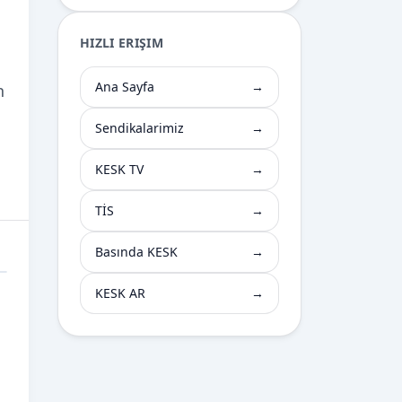
HIZLI ERIŞIM
Ana Sayfa
→
n
Sendikalarimiz
→
KESK TV
→
TİS
→
Basında KESK
→
KESK AR
→