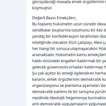
görüşüleceği masada emek örgütlerinin t
koymuştur.
Değerli Basın Emekçileri,
Bu toplantı hükümetin uzun süredir deva
sendikalar oluşturma tutumunu bir kez da
yandaş bir konfederasyon tarafından düz
niteliğinde olacaktır. Kürt çalıştayı, Alevi
her hangi bir sonuca ulaşmayacaktır. Hü
aramaktadır. Hükümetin kamu emekçileri ile
hakkı önündeki engelleri kaldırmak bir y
gelecek güvencesini ortadan kaldırmayı 
Şu çok açıktır ki; emeği ilgilendiren herh
kararın, emek örgütlerinin demokratik ka
organizasyonu ve planlama aşamaları da g
demokratik katılımı ile bir tartışma yür
nezdinde ideolojik hegemonya kurmaktır.
anti demokratik uygulamaların yoğunlaştı