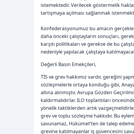
istemektedir. Verilecek göstermelik hakla
tartışmaya açılması sağlanmak istenmekt
Konfederasyonumuz bu amacın gerçekleş
daha önceki çalıştayların sonuçları, gere
karşıtı politikaları ve gerekse de bu çalı
nedeniyle yapılacak çalıştaya katılmayacak
Değerli Basın Emekçileri,
TİS ve grev hakkımız vardır, gereğini yap
sözleşmelerle ortaya konduğu gibi, Anay
altına alınmıştır. Avrupa Gözden Geçirilmi
kaldırmalıdırlar. ILO toplantıları öncesi
yönelik taktiklerden artık vazgeçmelidirle
grev ve toplu sözleşme hakkıdır. Bu eyle
savunamaz, Hükümet’ten de talep edemez. 
grevine katılmayanlar iş güvencesini sav