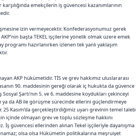
r karşılığında emekçilerin iş güvencesi kazanımlarının
edir.
mesine izin vermeyecektir. Konfederasyonumuz gerek
k AKP’nin başta TEKEL işçilerine yönelik olmak üzere emek
ştay programı hazırlanırken izlenen tek yanlı yaklaşım
tır.
mayan AKP hükümetidir. TİS ve grev hakkımız uluslararası
asanın 90. maddesinin gereği olarak iç hukukta da güvence
ş Sosyal Şartı’nın 5. ve 6. maddesine koydukları çekinceyi
nde ya da AB ile görüşme sürecinde ellerini güçlendirmeye
r. 25 Kasım’da gerçekleştirdiğimiz uyarı grevinin temel taleb
min içinde olmayan grev ve toplu sözleşme hakkını
İş güvencesi ellerinden alınan Tekel işçileriyle dayanışma
unamaz; olsa olsa Hükümetin politikalarına meşruiyet