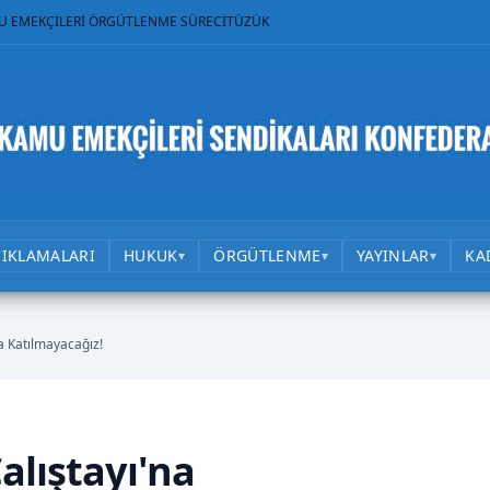
U EMEKÇİLERİ ÖRGÜTLENME SÜRECİ
TÜZÜK
ÇIKLAMALARI
HUKUK
ÖRGÜTLENME
YAYINLAR
KA
▾
▾
▾
a Katılmayacağız!
alıştayı'na