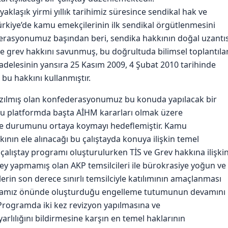
laşık yirmi yıllık tarihimiz süresince sendikal hak ve
rkiye’de kamu emekçilerinin ilk sendikal örgütlenmesini
rasyonumuz başından beri, sendika hakkının doğal uzantıs
ve grev hakkını savunmuş, bu doğrultuda bilimsel toplantıla
adelesinin yansıra 25 Kasım 2009, 4 Şubat 2010 tarihinde
bu hakkını kullanmıştır.
 yazılmış olan konfederasyonumuz bu konuda yapılacak bir
 bu platformda başta AİHM kararları olmak üzere
me durumunu ortaya koymayı hedeflemiştir. Kamu
ının ele alınacağı bu çalıştayda konuya ilişkin temel
 çalıştay programı oluşturulurken TİS ve Grev hakkına ilişki
ey yapmamış olan AKP temsilcileri ile bürokrasiye yoğun ve
ilerin son derece sınırlı temsilciyle katılımının amaçlanması
nmamız önünde oluşturduğu engelleme tutumunun devamını
rogramda iki kez revizyon yapılmasına ve
lılığını bildirmesine karşın en temel haklarının