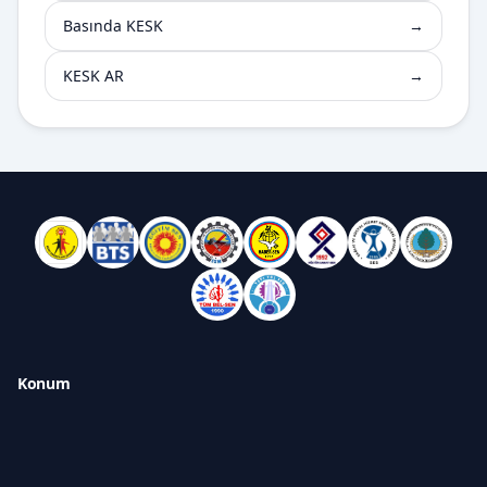
Basında KESK
→
KESK AR
→
Konum