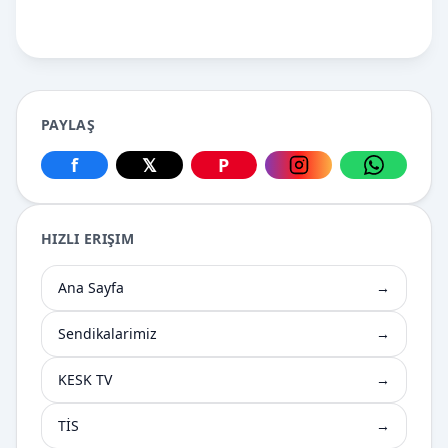
PAYLAŞ
f
𝕏
P
Facebook üzerinden paylaş
X üzerinden paylaş
Pinterest üzerinden paylaş
Instagram üzerin
WhatsApp
HIZLI ERIŞIM
Ana Sayfa
→
Sendikalarimiz
→
KESK TV
→
TİS
→