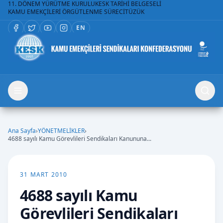
11. DÖNEM YÜRÜTME KURULU
KESK TARİHİ BELGESELİ
KAMU EMEKÇİLERİ ÖRGÜTLENME SÜRECİ
TÜZÜK
EN
Ana Sayfa
›
YÖNETMELİKLER
›
4688 sayılı Kamu Görevlileri Sendikaları Kanununa...
31 MART 2010
4688 sayılı Kamu
Görevlileri Sendikaları