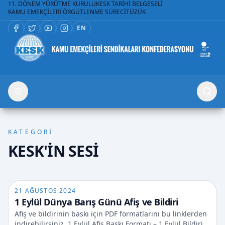
11. DÖNEM YÜRÜTME KURULU
KESK TARİHİ BELGESELİ
KAMU EMEKÇİLERİ ÖRGÜTLENME SÜRECİ
TÜZÜK
EN
KATEGORİ
KESK'İN SESİ
21 AĞUSTOS 2024
1 Eylül Dünya Barış Günü Afiş ve Bildiri
Afiş ve bildirinin baskı için PDF formatlarını bu linklerden
indirebilirsiniz. 1 Eylül Afiş Baskı Formatı – 1 Eylül Bildiri