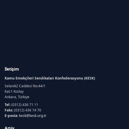
İletişim
Kamu Emekçileri Sendikaları Konfederasyonu (KESK)
Selanik2 Caddesi No:44/1
Kat:1 Kızılay
Ankara, Türkiye
Tel:
(0312) 436 71 11
Faks:
(0312) 436 74 70
E-posta:
kesk@kesk.org.tr
Arşiv